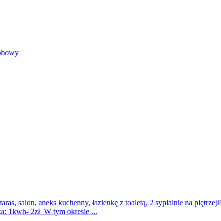
sobowy
salon, aneks kuchenny, łazienkę z toaletą, 2 sypialnie na piętrze)Po
a: 1kwh- 2zł W tym okresie ...