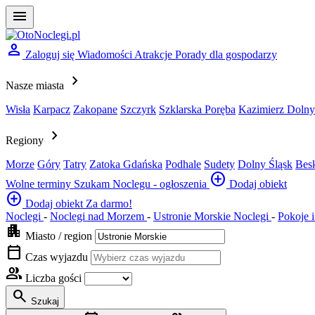
menu
person
Zaloguj się
Wiadomości
Atrakcje
Porady dla gospodarzy
chevron_right
Nasze miasta
Wisła
Karpacz
Zakopane
Szczyrk
Szklarska Poręba
Kazimierz Dolny
chevron_right
Regiony
Morze
Góry
Tatry
Zatoka Gdańska
Podhale
Sudety
Dolny Śląsk
Bes
add_circle
Wolne terminy
Szukam Noclegu - ogłoszenia
Dodaj obiekt
add_circle
Dodaj obiekt
Za darmo!
Noclegi
-
Noclegi nad Morzem
-
Ustronie Morskie Noclegi
-
Pokoje 
apartment
Miasto / region
calendar_today
Czas wyjazdu
group
Liczba gości
search
Szukaj