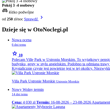
Pokój 3 -4 osobowy
king_bed
łóżko podwójne
chevron_right
od
250
zł/noc
Sprawdź
Dzieje się w OtoNoclegi.pl
Nowa ocena
6 dni temu
star
10
Polecam Villę Park w Ustroniu Morskim. To wyjątkowy pensjon
budynku, gęsty w stylu angielskim. Podobno ta odmiana trawy (
Krystalicznie czyste jest powietrze jest w tej okolicy. Niezw
Villa Park Ustronie Morskie
Ustronie Morskie
Nowy Wolny termin
14 dni temu
Cena:
4 030 zł
Termin:
16-08-2026 – 23-08-2026
Apartament