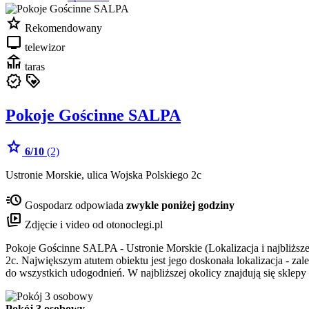
star
Rekomendowany
tv
telewizor
deck
taras
verified
loyalty
Pokoje Gościnne SALPA
star
6/10
(2)
Ustronie Morskie, ulica Wojska Polskiego 2c
acute
Gospodarz odpowiada
zwykle poniżej godziny
animated_images
Zdjęcie i video od otonoclegi.pl
Pokoje Gościnne SALPA - Ustronie Morskie (Lokalizacja i najbliższ
2c. Największym atutem obiektu jest jego doskonała lokalizacja - z
do wszystkich udogodnień. W najbliższej okolicy znajdują się sklep
Pokój 3 osobowy