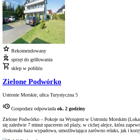
star
Rekomendowany
outdoor_grill
sprzęt do grillowania
shopping_cart
sklep w pobliżu
Zielone Podwórko
Ustronie Morskie, ulica Turystyczna 5
acute
Gospodarz odpowiada
ok. 2 godziny
Zielone Podwórko – Pokoje na Wynajem w Ustroniu Morskim (Lokaliza
się zaledwie 7 minut spacerem od plaży, w cichej alejce, która zape
doskonała baza wypadowa, umożliwiająca zarówno relaks, jak i korzy