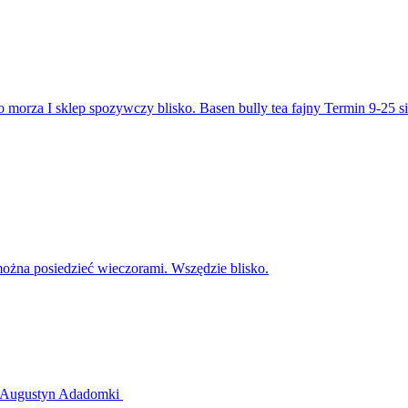
 morza I sklep spozywczy blisko. Basen bully tea fajny Termin 9-25 si
można posiedzieć wieczorami. Wszędzie blisko.
.Z.Augustyn Adadomki