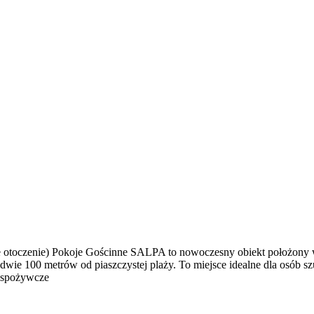
e otoczenie) Pokoje Gościnne SALPA to nowoczesny obiekt położony w
aledwie 100 metrów od piaszczystej plaży. To miejsce idealne dla osó
y spożywcze