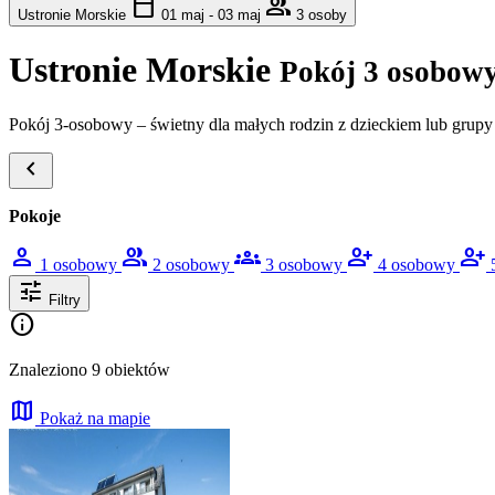
calendar_today
group
Ustronie Morskie
01 maj - 03 maj
3 osoby
Ustronie Morskie
Pokój 3 osobow
Pokój 3-osobowy – świetny dla małych rodzin z dzieckiem lub grupy 
chevron_left
Pokoje
person
group
groups
person_add
person_add
1 osobowy
2 osobowy
3 osobowy
4 osobowy
tune
Filtry
info
Znaleziono 9 obiektów
map
Pokaż na mapie