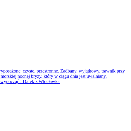
yposażone, czyste, przestronne. Zadbany, wyjątkowy, trawnik przy
orskiej nocnej bryzy, który w ciągu dnia jest uwalniany.
wie wypocząć ! Darek z Włocławka