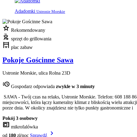
Adadomki
Ustronie Morskie
star
Rekomendowany
outdoor_grill
sprzęt do grillowania
pergola
plac zabaw
Pokoje Gościnne Sawa
Ustronie Morskie, ulica Rolna 23D
acute
Gospodarz odpowiada
zwykle w 3 minuty
SAWA - Twój czas na relaks, Ustronie Morskie. Telefon: 608 188 86
miejscowości, która łączy kameralny klimat z bliskością wielu atrakc
porze dnia. W okolicy znajdziesz nie tylko punkty gastronomiczne i
Pokój 3 osobowy
microwave_gen
mikrofalówka
chevron_right
od
180
zł/noc
Sprawdź