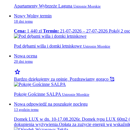
Apartamenty Wybrzeże Laguna
Ustronie Morskie
Nowy Wolny termin
18 dni temu
Cena:
1 440 zł
Termin:
21-07-2026 – 27-07-2026
Pokój 2 o
Pod dębami willa i domki letniskowe
Ustronie Morskie
Nowa ocena
20 dni temu
star
Bardzo dziękujemy za opinię. Pozdrawiamy gorąco 🥰
Pokoje Gościnne SALPA
Ustronie Morskie
Nowa odpowiedź na poszukuję noclegu
13 godzin temu
Domek LUX w dn. 10-17.08.2026r. Domek typu LUX 60m2 (taras, 
dokupienia wyżywienia.Opłata za zużycie energii wg wskaźnik