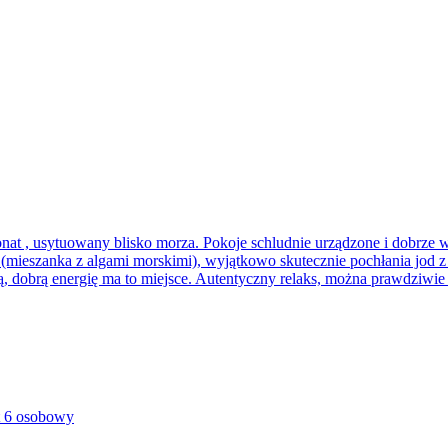
at , usytuowany blisko morza. Pokoje schludnie urządzone i dobrze w
mieszanka z algami morskimi), wyjątkowo skutecznie pochłania jod z m
ykłą, dobrą energię ma to miejsce. Autentyczny relaks, można prawdzi
 6 osobowy