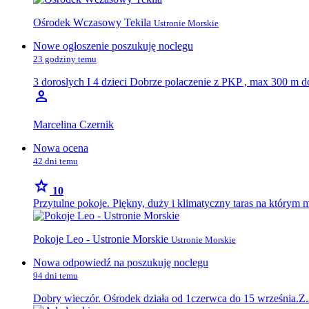
Ośrodek Wczasowy Tekila
Ustronie Morskie
Nowe ogłoszenie poszukuję noclegu
23 godziny temu
3 doroslych I 4 dzieci Dobrze polaczenie z PKP , max 300 m do
person
Marcelina Czernik
Nowa ocena
42 dni temu
star
10
Przytulne pokoje. Piękny, duży i klimatyczny taras na którym 
Pokoje Leo - Ustronie Morskie
Ustronie Morskie
Nowa odpowiedź na poszukuję noclegu
94 dni temu
Dobry wieczór. Ośrodek działa od 1czerwca do 15 września