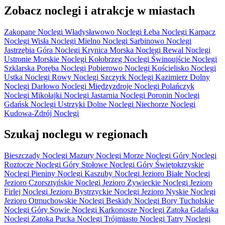
Zobacz noclegi i atrakcje w miastach
Zakopane Noclegi
Władysławowo Noclegi
Łeba Noclegi
Karpacz
Noclegi
Wisła Noclegi
Mielno Noclegi
Sarbinowo Noclegi
Jastrzębia Góra Noclegi
Krynica Morska Noclegi
Rewal Noclegi
Ustronie Morskie Noclegi
Kołobrzeg Noclegi
Świnoujście Noclegi
Szklarska Poręba Noclegi
Pobierowo Noclegi
Kościelisko Noclegi
Ustka Noclegi
Rowy Noclegi
Szczyrk Noclegi
Kazimierz Dolny
Noclegi
Darłowo Noclegi
Międzyzdroje Noclegi
Polańczyk
Noclegi
Mikołajki Noclegi
Jastarnia Noclegi
Poronin Noclegi
Gdańsk Noclegi
Ustrzyki Dolne Noclegi
Niechorze Noclegi
Kudowa-Zdrój Noclegi
Szukaj noclegu w regionach
Bieszczady Noclegi
Mazury Noclegi
Morze Noclegi
Góry Noclegi
Roztocze Noclegi
Góry Stołowe Noclegi
Góry Świętokrzyskie
Noclegi
Pieniny Noclegi
Kaszuby Noclegi
Jezioro Białe Noclegi
Jezioro Czorsztyńskie Noclegi
Jezioro Żywieckie Noclegi
Jezioro
Firlej Noclegi
Jezioro Bystrzyckie Noclegi
Jezioro Nyskie Noclegi
Jezioro Otmuchowskie Noclegi
Beskidy Noclegi
Bory Tucholskie
Noclegi
Góry Sowie Noclegi
Karkonosze Noclegi
Zatoka Gdańska
Noclegi
Zatoka Pucka Noclegi
Trójmiasto Noclegi
Tatry Noclegi