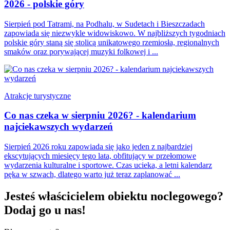
2026 - polskie góry
Sierpień pod Tatrami, na Podhalu, w Sudetach i Bieszczadach
zapowiada się niezwykle widowiskowo. W najbliższych tygodniach
polskie góry staną się stolicą unikatowego rzemiosła, regionalnych
smaków oraz porywającej muzyki folkowej i ...
Atrakcje turystyczne
Co nas czeka w sierpniu 2026? - kalendarium
najciekawszych wydarzeń
Sierpień 2026 roku zapowiada się jako jeden z najbardziej
ekscytujących miesięcy tego lata, obfitujący w przełomowe
wydarzenia kulturalne i sportowe. Czas ucieka, a letni kalendarz
pęka w szwach, dlatego warto już teraz zaplanować ...
Jesteś właścicielem obiektu noclegowego?
Dodaj go u nas!