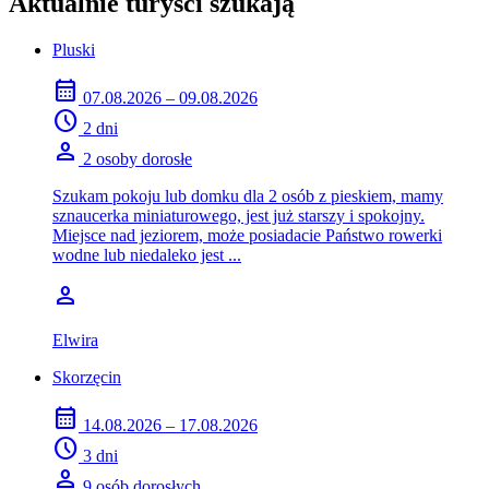
Aktualnie turyści szukają
Pluski
calendar_month
07.08.2026 – 09.08.2026
schedule
2 dni
person
2 osoby dorosłe
Szukam pokoju lub domku dla 2 osób z pieskiem, mamy
sznaucerka miniaturowego, jest już starszy i spokojny.
Miejsce nad jeziorem, może posiadacie Państwo rowerki
wodne lub niedaleko jest ...
person
Elwira
Skorzęcin
calendar_month
14.08.2026 – 17.08.2026
schedule
3 dni
person
9 osób dorosłych