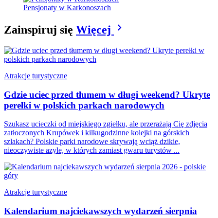
Pensjonaty w Karkonoszach
chevron_right
Zainspiruj się
Więcej
Atrakcje turystyczne
Gdzie uciec przed tłumem w długi weekend? Ukryte
perełki w polskich parkach narodowych
Szukasz ucieczki od miejskiego zgiełku, ale przerażają Cię zdjęcia
zatłoczonych Krupówek i kilkugodzinne kolejki na górskich
szlakach? Polskie parki narodowe skrywają wciąż dzikie,
nieoczywiste azyle, w których zamiast gwaru turystów ...
Atrakcje turystyczne
Kalendarium najciekawszych wydarzeń sierpnia