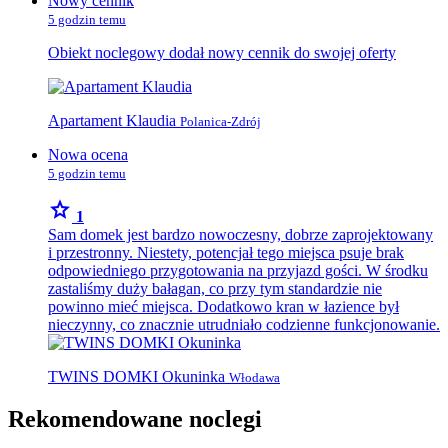
Nowy cennik
5 godzin temu
Obiekt noclegowy dodał nowy cennik do swojej oferty
Apartament Klaudia
Polanica-Zdrój
Nowa ocena
5 godzin temu
star
1
​Sam domek jest bardzo nowoczesny, dobrze zaprojektowany
i przestronny. Niestety, potencjał tego miejsca psuje brak
odpowiedniego przygotowania na przyjazd gości. W środku
zastaliśmy duży bałagan, co przy tym standardzie nie
powinno mieć miejsca. Dodatkowo kran w łazience był
nieczynny, co znacznie utrudniało codzienne funkcjonowanie.
TWINS DOMKI Okuninka
Włodawa
Rekomendowane noclegi