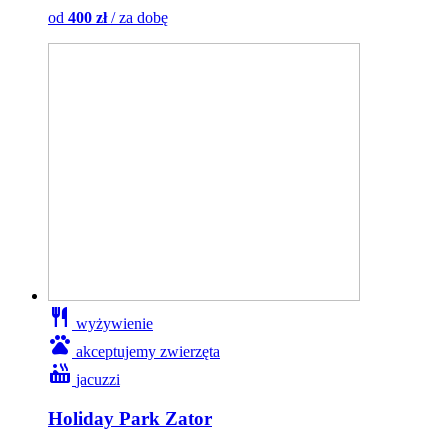
od
400 zł
/ za dobę
restaurant
wyżywienie
pets
akceptujemy zwierzęta
hot_tub
jacuzzi
Holiday Park Zator