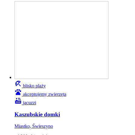
beach_access
blisko plaży
pets
akceptujemy zwierzęta
hot_tub
jacuzzi
Kaszubskie domki
Miastko, Świeszyno