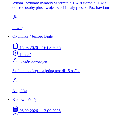
Witam . Szukam kwatery w terminie 15-18 sierpnia. Dwie
dorosłe osoby plus dwoje dzieci i mały piesek. Pozdrawiam
person
Paweł
Okuninka / Jezioro Białe
calendar_month
15.08.2026 – 16.08.2026
schedule
1 dzień
person
5 osób dorosłych
Szukam noclegu na jedną noc dla 5 osób.
person
Angelika
Kudowa-Zdrój
calendar_month
06.09.2026 – 12.09.2026