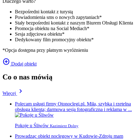
Dlaczego warto?
Bezpośredni kontakt z turystą
Powiadomienia sms o nowych zapytaniach*
Stały bezpośredni kontakt z naszym Biurem Obsługi Klienta
Promocja obiektu na Social Mediach*
Sesja zdjęciowa obiektu*
Dedykowany film promocyjny obiektu*
*Opcja dostępna przy płatnym wyróżnieniu
add_circle
Dodaj obiekt
Co o nas mówią
chevron_right
Więcej
Polecam usługi firmy Otonoclegi.pl. Miła, szybka i rzetelna
obsługa klienta; darmowa sesja fotograficzna i reklama w ...
Pokoje u Śliwów
Kazimierz Dolny
Prowadząc obiekt noclegowy w Kudowie-Zdroju mam