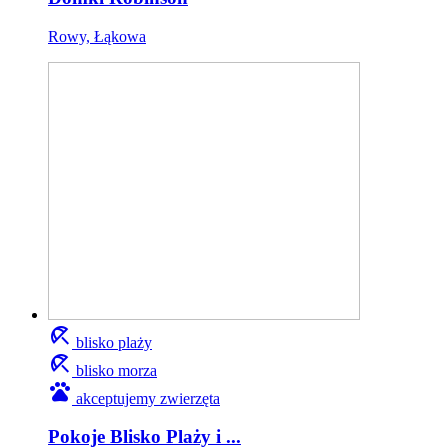
Rowy, Łąkowa
beach_access
blisko plaży
beach_access
blisko morza
pets
akceptujemy zwierzęta
Pokoje Blisko Plaży i ...