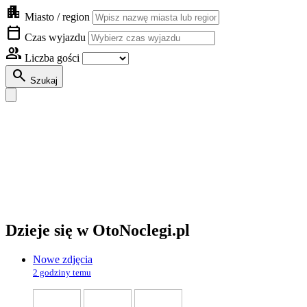
apartment
Miasto / region
calendar_today
Czas wyjazdu
group
Liczba gości
search
Szukaj
Dzieje się w OtoNoclegi.pl
Nowe zdjęcia
2 godziny temu