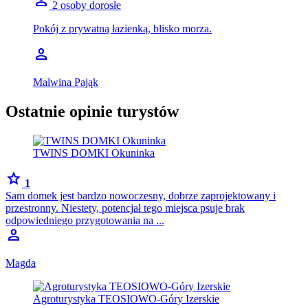
person
2 osoby dorosłe
Pokój z prywatną łazienką, blisko morza.
person
Malwina Pająk
Ostatnie opinie turystów
TWINS DOMKI Okuninka
star
1
​Sam domek jest bardzo nowoczesny, dobrze zaprojektowany i
przestronny. Niestety, potencjał tego miejsca psuje brak
odpowiedniego przygotowania na ...
person
Magda
Agroturystyka TEOSIOWO-Góry Izerskie