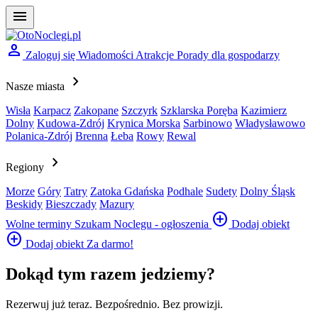
menu
person
Zaloguj się
Wiadomości
Atrakcje
Porady dla gospodarzy
chevron_right
Nasze miasta
Wisła
Karpacz
Zakopane
Szczyrk
Szklarska Poręba
Kazimierz
Dolny
Kudowa-Zdrój
Krynica Morska
Sarbinowo
Władysławowo
Polanica-Zdrój
Brenna
Łeba
Rowy
Rewal
chevron_right
Regiony
Morze
Góry
Tatry
Zatoka Gdańska
Podhale
Sudety
Dolny Śląsk
Beskidy
Bieszczady
Mazury
add_circle
Wolne terminy
Szukam Noclegu - ogłoszenia
Dodaj obiekt
add_circle
Dodaj obiekt
Za darmo!
Dokąd tym razem jedziemy?
Rezerwuj już teraz.
Bezpośrednio.
Bez prowizji.