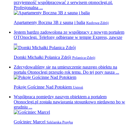
przyjemność współpracować z serwisem otonoclegi.pl.
Profesjonalna ...
Apartamenty Boczna 3B z sauną i balią
Kudowa-Zdrój
Jestem bardzo zadowolona ze współpracy z nowym portalem
OTOnoclegi. Telefony odbierane w tempie Express, zawsze
...
Domki Michałki Polanica Zdrój
Polanica-Zdrój
Zdecydowaliśmy się na umieszczenie naszego obiektu na
portalu Otonoclegi przeszło rok temu. Do tej pory nasza ...
Pokoje Gościnne Nad Potokiem
Ustroń
Współpraca pomiędzy naszym obiektem a portalem
Otonoclegi.pl została nawiązania stosunkowo niedawno bo w
grudniu ...
Gościniec Marcel
Szklarska Poręba