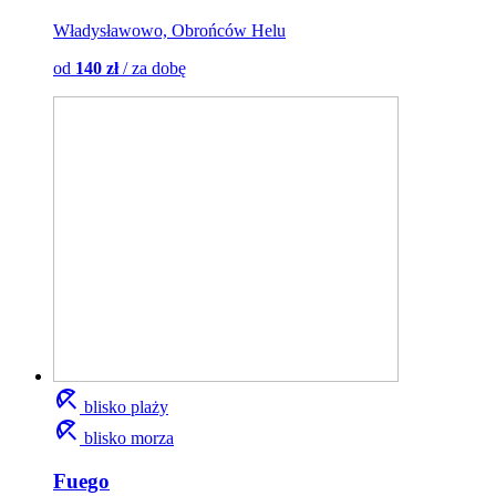
Władysławowo, Obrońców Helu
od
140 zł
/ za dobę
beach_access
blisko plaży
beach_access
blisko morza
Fuego