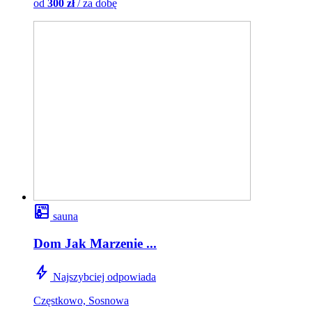
od
300 zł
/ za dobę
sauna
sauna
Dom Jak Marzenie ...
bolt
Najszybciej odpowiada
Częstkowo, Sosnowa