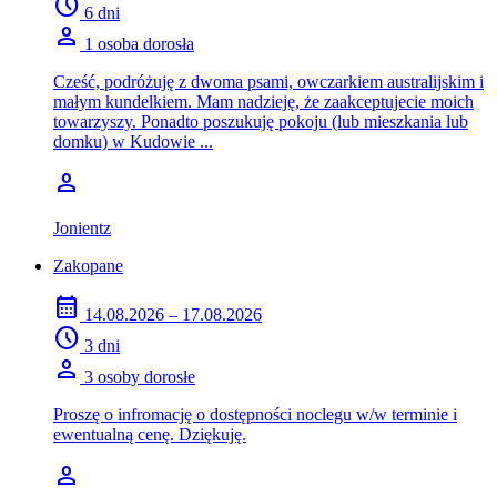
schedule
6 dni
person
1 osoba dorosła
Cześć, podróżuję z dwoma psami, owczarkiem australijskim i
małym kundelkiem. Mam nadzieję, że zaakceptujecie moich
towarzyszy. Ponadto poszukuję pokoju (lub mieszkania lub
domku) w Kudowie ...
person
Jonientz
Zakopane
calendar_month
14.08.2026 – 17.08.2026
schedule
3 dni
person
3 osoby dorosłe
Proszę o infromację o dostępności noclegu w/w terminie i
ewentualną cenę. Dziękuję.
person