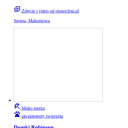
animated_images
Zdjęcie i video od otonoclegi.pl
Stegna, Mahoniowa
beach_access
blisko morza
pets
akceptujemy zwierzęta
Domki Robinson