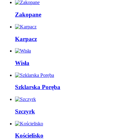
Zakopane
Karpacz
Wisła
Szklarska Poręba
Szczyrk
Kościelisko