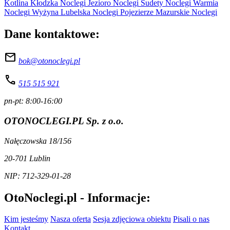
Kotlina Kłodzka Noclegi
Jezioro Noclegi
Sudety Noclegi
Warmia
Noclegi
Wyżyna Lubelska Noclegi
Pojezierze Mazurskie Noclegi
Dane kontaktowe:
mail
bok@otonoclegi.pl
call
515 515 921
pn-pt: 8:00-16:00
OTONOCLEGI.PL Sp. z o.o.
Nałęczowska 18/156
20-701 Lublin
NIP: 712-329-01-28
OtoNoclegi.pl - Informacje:
Kim jesteśmy
Nasza oferta
Sesja zdjęciowa obiektu
Pisali o nas
Kontakt