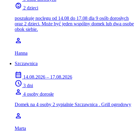
child_care
2 dzieci
poszukuję noclegu od 14.08 do 17.08 dla 9 osób dorosłych
oraz 2 dzieci. Może być jeden wspólny domek lub dwa osobę
obok siebie.
person
Hanna
Szczawnica
calendar_month
14.08.2026 – 17.08.2026
schedule
3 dni
person
4 osoby dorosłe
Domek na 4 osoby 2 sypialnie Szczawnica . Grill ogrodowy
person
Marta