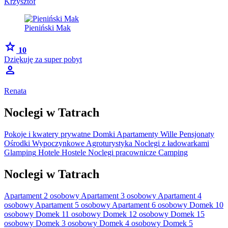
Krzysztof
Pieniński Mak
star
10
Dziękuję za super pobyt
person
Renata
Noclegi w Tatrach
Pokoje i kwatery prywatne
Domki
Apartamenty
Wille
Pensjonaty
Ośrodki Wypoczynkowe
Agroturystyka
Noclegi z ładowarkami
Glamping
Hotele
Hostele
Noclegi pracownicze
Camping
Noclegi w Tatrach
Apartament 2 osobowy
Apartament 3 osobowy
Apartament 4
osobowy
Apartament 5 osobowy
Apartament 6 osobowy
Domek 10
osobowy
Domek 11 osobowy
Domek 12 osobowy
Domek 15
osobowy
Domek 3 osobowy
Domek 4 osobowy
Domek 5