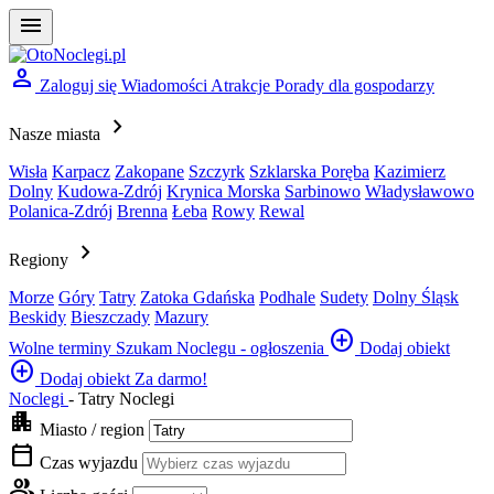
menu
person
Zaloguj się
Wiadomości
Atrakcje
Porady dla gospodarzy
chevron_right
Nasze miasta
Wisła
Karpacz
Zakopane
Szczyrk
Szklarska Poręba
Kazimierz
Dolny
Kudowa-Zdrój
Krynica Morska
Sarbinowo
Władysławowo
Polanica-Zdrój
Brenna
Łeba
Rowy
Rewal
chevron_right
Regiony
Morze
Góry
Tatry
Zatoka Gdańska
Podhale
Sudety
Dolny Śląsk
Beskidy
Bieszczady
Mazury
add_circle
Wolne terminy
Szukam Noclegu - ogłoszenia
Dodaj obiekt
add_circle
Dodaj obiekt
Za darmo!
Noclegi
-
Tatry Noclegi
apartment
Miasto / region
calendar_today
Czas wyjazdu
group