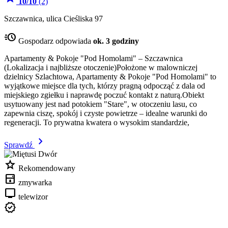
10/10
(2)
Szczawnica, ulica Cieśliska 97
acute
Gospodarz odpowiada
ok. 3 godziny
Apartamenty & Pokoje "Pod Homolami" – Szczawnica
(Lokalizacja i najbliższe otoczenie)Położone w malowniczej
dzielnicy Szlachtowa, Apartamenty & Pokoje "Pod Homolami" to
wyjątkowe miejsce dla tych, którzy pragną odpocząć z dala od
miejskiego zgiełku i naprawdę poczuć kontakt z naturą.Obiekt
usytuowany jest nad potokiem "Stare", w otoczeniu lasu, co
zapewnia ciszę, spokój i czyste powietrze – idealne warunki do
regeneracji. To prywatna kwatera o wysokim standardzie,
chevron_right
Sprawdź
star
Rekomendowany
dishwasher
zmywarka
tv
telewizor
verified