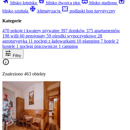
travel
train
stadium
local_hospital
blisko lotniska
blisko dworca pkp
blisko stadionu
mode_cool
confirmation_number
blisko szpitala
klimatyzacja
podlaski bon turystyczny
Kategorie
470 pokoje i kwatery prywatne
397 domków
375 apartamentów
198 willi
60 pensjonaty
59 ośrodki wypoczynkowe
28
agroturystyka
11 noclegi z ładowarkami
10 glamping
7 hotele
2
hostele
1 noclegi pracownicze
1 camping
tune
Filtry
info
Znaleziono 463 obiekty