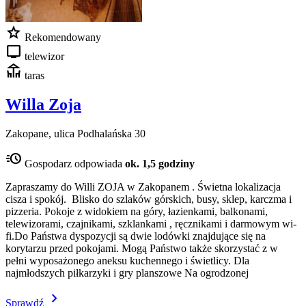
star
Rekomendowany
tv
telewizor
deck
taras
Willa Zoja
Zakopane, ulica Podhalańska 30
acute
Gospodarz odpowiada
ok. 1,5 godziny
Zapraszamy do Willi ZOJA w Zakopanem . Świetna lokalizacja
cisza i spokój. Blisko do szlaków górskich, busy, sklep, karczma i
pizzeria. Pokoje z widokiem na góry, łazienkami, balkonami,
telewizorami, czajnikami, szklankami , ręcznikami i darmowym wi-
fi.Do Państwa dyspozycji są dwie lodówki znajdujące się na
korytarzu przed pokojami. Mogą Państwo także skorzystać z w
pełni wyposażonego aneksu kuchennego i świetlicy. Dla
najmłodszych piłkarzyki i gry planszowe Na ogrodzonej
chevron_right
Sprawdź