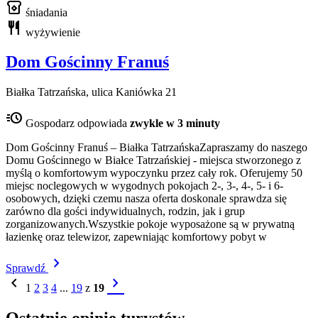
breakfast_dining
śniadania
restaurant
wyżywienie
Dom Gościnny Franuś
Białka Tatrzańska, ulica Kaniówka 21
acute
Gospodarz odpowiada
zwykle w 3 minuty
Dom Gościnny Franuś – Białka TatrzańskaZapraszamy do naszego
Domu Gościnnego w Białce Tatrzańskiej - miejsca stworzonego z
myślą o komfortowym wypoczynku przez cały rok. Oferujemy 50
miejsc noclegowych w wygodnych pokojach 2-, 3-, 4-, 5- i 6-
osobowych, dzięki czemu nasza oferta doskonale sprawdza się
zarówno dla gości indywidualnych, rodzin, jak i grup
zorganizowanych.Wszystkie pokoje wyposażone są w prywatną
łazienkę oraz telewizor, zapewniając komfortowy pobyt w
chevron_right
Sprawdź
chevron_left
chevron_right
1
2
3
4
...
19
z
19