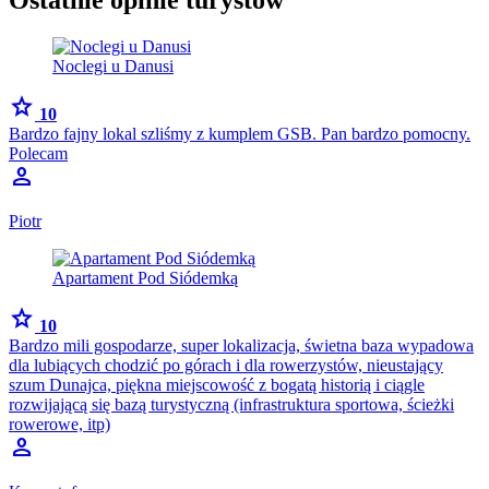
Ostatnie opinie turystów
Noclegi u Danusi
star
10
Bardzo fajny lokal szliśmy z kumplem GSB. Pan bardzo pomocny.
Polecam
person
Piotr
Apartament Pod Siódemką
star
10
Bardzo mili gospodarze, super lokalizacja, świetna baza wypadowa
dla lubiących chodzić po górach i dla rowerzystów, nieustający
szum Dunajca, piękna miejscowość z bogatą historią i ciągle
rozwijającą się bazą turystyczną (infrastruktura sportowa, ścieżki
rowerowe, itp)
person