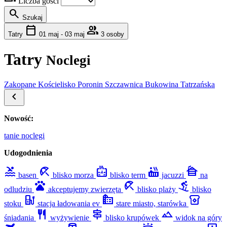
Liczba gości
search
Szukaj
calendar_today
group
Tatry
01 maj - 03 maj
3 osoby
Tatry
Noclegi
Zakopane
Kościelisko
Poronin
Szczawnica
Bukowina Tatrzańska
chevron_left
Nowość:
tanie noclegi
Udogodnienia
pool
beach_access
bath_public_large
hot_tub
cabin
basen
blisko morza
blisko term
jacuzzi
na
pets
beach_access
downhill_skiing
odludziu
akceptujemy zwierzęta
blisko plaży
blisko
ev_station
source_environment
breakfast_dining
stoku
stacja ładowania ev
stare miasto, starówka
restaurant
signpost
filter_hdr
śniadania
wyżywienie
blisko krupówek
widok na góry