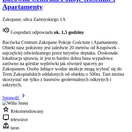
Apartamenty
Zakopane, ulica Zamoyskiego 1A
acute
Gospodarz odpowiada
ok. 1,5 godziny
Bacówka Centrum Zakopane Pokoje Gościnne i Apartamenty.
Obiekt nasz położony jest zaledwie 20 metrów od Krupówek –
najczęściej odwiedzanego przez turystów deptaku. Doskonała
lokalizacja sprawia, iż jest to bardzo dobra baza wypadowa
zarówno na górskie wędrówki jak również spacery po
Zakopanem. Osoby lubiące wodne atrakcje mogą wybrać się do
Term Zakopiańskich oddalonych od obiektu o 500m. Tam można
skorzystać nie tylko z basenów geotermalnych odkrytych i
zakrytych,
chevron_right
Sprawdź
star
Rekomendowany
tv
telewizor
deck
taras