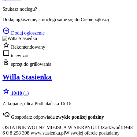
Szukasz noclegu?
Dodaj ogłoszenie, a noclegi same się do Ciebie zgłoszą
add_circle
Dodaj ogłoszenie
star
Rekomendowany
tv
telewizor
outdoor_grill
sprzęt do grillowania
Willa Stasieńka
star
10/10
(1)
Zakopane, ulica Podhalańska 16 16
acute
Gospodarz odpowiada
zwykle poniżej godziny
OSTATNIE WOLNE MIEJSCA W SIERPNIU!!!!Zadzwoń!!!+48
6 0 8 298 308 www.stasienka.plW swojej ofercie posiadamy