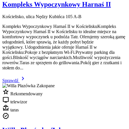
Kompleks Wypoczynkowy Harnaś II
Kościelisko, ulica Nędzy Kubińca 105 A-B
Kompleks Wypoczynkowy Harnaś II w KościeliskuKompleks
Wypoczynkowy Harnaś II w Kościelisku to idealne miejsce na
komfortowy wypoczynek u podnóża Tatr. Oferujemy szeroką gamę
udogodnień, które sprawią, że każdy pobyt będzie
wyjątkowy. Udogodnienia jakie oferuje Harnaś II w
Kościelisku:Pokoje z bezpłatnym Wi-Fi.Prywatny parking dla
gości.Bliskość wyciągów narciarskich.Możliwość wypożyczenia
rowerów.Taras ze sprzętem do grillowania.Pokój gier z rzutkami i
stołem do...
chevron_right
Sprawdź
star
Rekomendowany
tv
telewizor
deck
taras
verified