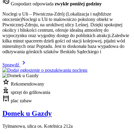
acute
Gospodarz odpowiada
zwykle poniżej godziny
Noclegi u Uli – Piwniczna-Zdrój (Lokalizacja i najbliższe
otoczenie)Noclegi u Uli to malowniczo położony obiekt w
Piwnicznej-Zdroju, na urokliwej ulicy Leśnej. Dzięki spokojnej
okolicy i bliskości centrum, oferuje idealną atmosferę do
wypoczynku oraz wygodny dostęp do pobliskich atrakcji.Zaledwie
kilka minut spacerem dzieli gości od stacji kolejowej, pijalni wód
mineralnych oraz Popradu. Jest to doskonała baza wypadowa do
odkrywania górskich szlaków Beskidu Sądeckiego i
chevron_right
Sprawdź
star
Rekomendowany
outdoor_grill
sprzęt do grillowania
pergola
plac zabaw
Domek u Gazdy
Tylmanowa, ulica os. Kotelnica 212a