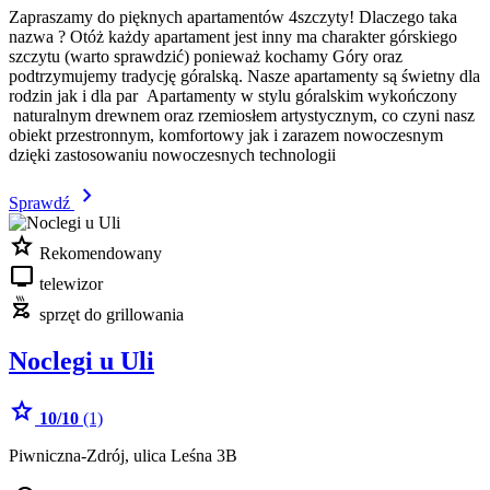
Zapraszamy do pięknych apartamentów 4szczyty! Dlaczego taka
nazwa ? Otóż każdy apartament jest inny ma charakter górskiego
szczytu (warto sprawdzić) ponieważ kochamy Góry oraz
podtrzymujemy tradycję góralską. Nasze apartamenty są świetny dla
rodzin jak i dla par Apartamenty w stylu góralskim wykończony
naturalnym drewnem oraz rzemiosłem artystycznym, co czyni nasz
obiekt przestronnym, komfortowy jak i zarazem nowoczesnym
dzięki zastosowaniu nowoczesnych technologii
chevron_right
Sprawdź
star
Rekomendowany
tv
telewizor
outdoor_grill
sprzęt do grillowania
Noclegi u Uli
star
10/10
(1)
Piwniczna-Zdrój, ulica Leśna 3B