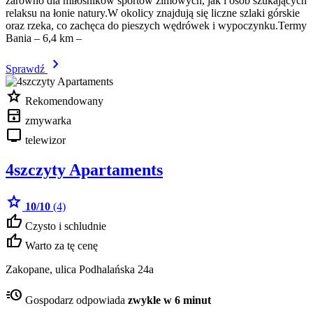
zarówno dla miłośników sportów zimowych, jak i osób szukających
relaksu na łonie natury.W okolicy znajdują się liczne szlaki górskie
oraz rzeka, co zachęca do pieszych wędrówek i wypoczynku.Termy
Bania – 6,4 km –
chevron_right
Sprawdź
star
Rekomendowany
dishwasher
zmywarka
tv
telewizor
4szczyty Apartaments
star
10/10
(4)
thumb_up
Czysto i schludnie
thumb_up
Warto za tę cenę
Zakopane, ulica Podhalańska 24a
acute
Gospodarz odpowiada
zwykle w 6 minut