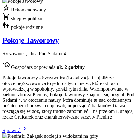
star
Rekomendowany
shopping_cart
sklep w pobliżu
escalator_warning
pokoje rodzinne
Pokoje Jaworowy
Szczawnica, ulica Pod Sadami 4
acute
Gospodarz odpowiada
ok. 2 godziny
Pokoje Jaworowy - Szczawnica (Lokalizacja i najbliższe
otoczenie)Szczawnica to jedno z tych miejsc, które od razu
wprowadzają w spokojny, górski rytm dnia. Wkomponowane w
zielone zbocza Pieniny, Pokoje Jaworowy znajdują się przy ul. Pod
Sadami 4, w otoczeniu natury, która dominuje tu nad codziennym
pośpiechem i pozwala naprawdę odpocząć.Z balkonów i tarasu
rozciąga się widok, który trudno zapomnieć – na przełom Dunajca,
rzekę Grajcarek oraz charakterystyczne szczyty Pienin z
chevron_right
Sprawdź