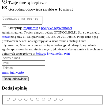
info
Twoje dane są bezpieczne
acute
Gospodarz odpowiada
zwykle w 16 minut
Akceptuję
regulamin
i
politykę prywatności
Administratorem Twoich danych, będzie OTONOCLEGI.PL Sp. z o.o. z sied
...
rozwiń
zibą przy ul. Nałęczowskiej 18/156, 20-701 Lublin. Twoje dane będą
przetwarzane w celu obsługi zapytania, utworzenia i obsługi konta
użytkownika, Masz m.in. prawo do żądania dostępu do danych, wycofania
zgody, sprostowania, usunięcia danych, jak również skorzystania z innych praw
opisanych szczegółowo w
Polityce Prywatności
.
zwiń
mam już konto
Dodaj odpowiedź
Dodaj opinię