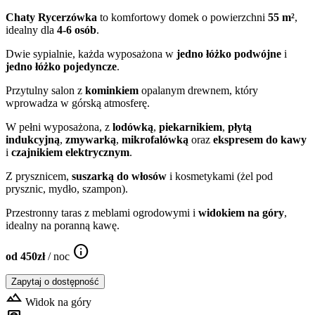
Chaty Rycerzówka
to komfortowy domek o powierzchni
55 m²
,
idealny dla
4-6 osób
.
Dwie sypialnie, każda wyposażona w
jedno łóżko podwójne
i
jedno łóżko pojedyncze
.
Przytulny salon z
kominkiem
opalanym drewnem, który
wprowadza w górską atmosferę.
W pełni wyposażona, z
lodówką
,
piekarnikiem
,
płytą
indukcyjną
,
zmywarką
,
mikrofalówką
oraz
ekspresem do kawy
i
czajnikiem elektrycznym
.
Z prysznicem,
suszarką do włosów
i kosmetykami (żel pod
prysznic, mydło, szampon).
Przestronny taras z meblami ogrodowymi i
widokiem na góry
,
idealny na poranną kawę.
info
od 450zł
/ noc
Zapytaj o dostępność
filter_hdr
Widok na góry