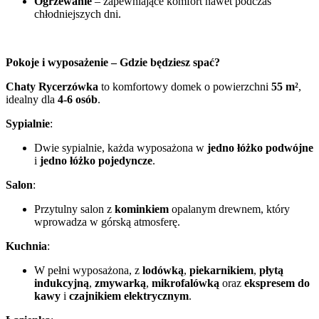
Ogrzewanie
– zapewniające komfort nawet podczas
chłodniejszych dni.
Pokoje i wyposażenie – Gdzie będziesz spać?
Chaty Rycerzówka
to komfortowy domek o powierzchni
55 m²
,
idealny dla
4-6 osób
.
Sypialnie
:
Dwie sypialnie, każda wyposażona w
jedno łóżko podwójne
i
jedno łóżko pojedyncze
.
Salon
:
Przytulny salon z
kominkiem
opalanym drewnem, który
wprowadza w górską atmosferę.
Kuchnia
:
W pełni wyposażona, z
lodówką
,
piekarnikiem
,
płytą
indukcyjną
,
zmywarką
,
mikrofalówką
oraz
ekspresem do
kawy
i
czajnikiem elektrycznym
.