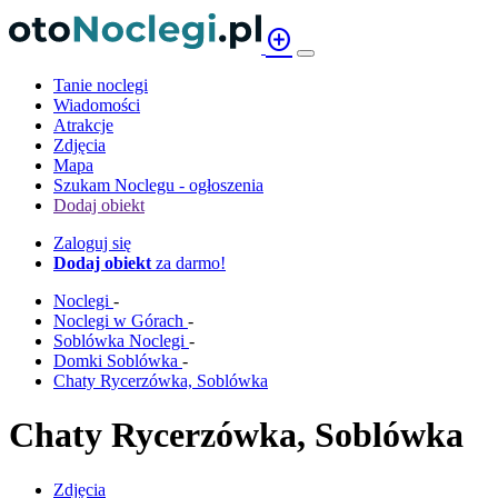
add_circle
Tanie noclegi
Wiadomości
Atrakcje
Zdjęcia
Mapa
Szukam Noclegu - ogłoszenia
Dodaj obiekt
Zaloguj się
Dodaj obiekt
za darmo!
Noclegi
-
Noclegi w Górach
-
Soblówka Noclegi
-
Domki Soblówka
-
Chaty Rycerzówka, Soblówka
Chaty Rycerzówka, Soblówka
Zdjęcia