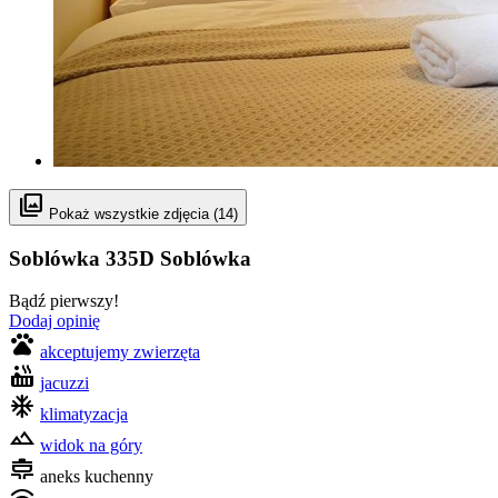
photo_library
Pokaż wszystkie zdjęcia (14)
Soblówka 335D
Soblówka
Bądź pierwszy!
Dodaj opinię
pets
akceptujemy zwierzęta
hot_tub
jacuzzi
mode_cool
klimatyzacja
filter_hdr
widok na góry
cooking
aneks kuchenny