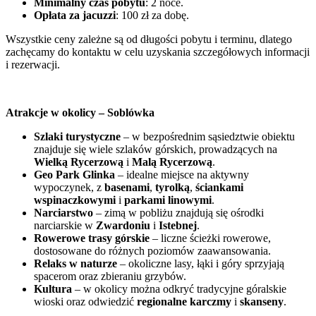
Minimalny czas pobytu
: 2 noce.
Opłata za jacuzzi
: 100 zł za dobę.
Wszystkie ceny zależne są od długości pobytu i terminu, dlatego
zachęcamy do kontaktu w celu uzyskania szczegółowych informacji
i rezerwacji.
Atrakcje w okolicy – Soblówka
Szlaki turystyczne
– w bezpośrednim sąsiedztwie obiektu
znajduje się wiele szlaków górskich, prowadzących na
Wielką Rycerzową
i
Malą Rycerzową
.
Geo Park Glinka
– idealne miejsce na aktywny
wypoczynek, z
basenami
,
tyrolką
,
ściankami
wspinaczkowymi
i
parkami linowymi
.
Narciarstwo
– zimą w pobliżu znajdują się ośrodki
narciarskie w
Zwardoniu
i
Istebnej
.
Rowerowe trasy górskie
– liczne ścieżki rowerowe,
dostosowane do różnych poziomów zaawansowania.
Relaks w naturze
– okoliczne lasy, łąki i góry sprzyjają
spacerom oraz zbieraniu grzybów.
Kultura
– w okolicy można odkryć tradycyjne góralskie
wioski oraz odwiedzić
regionalne karczmy
i
skanseny
.