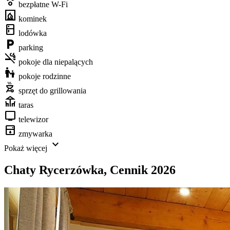
nest_remote_comfort_sensor
bezpłatne W-Fi
fireplace
kominek
kitchen
lodówka
local_parking
parking
smoke_free
pokoje dla niepalących
escalator_warning
pokoje rodzinne
outdoor_grill
sprzęt do grillowania
deck
taras
tv
telewizor
dishwasher
zmywarka
expand_more
Pokaż więcej
Chaty Rycerzówka
,
Cennik 2026