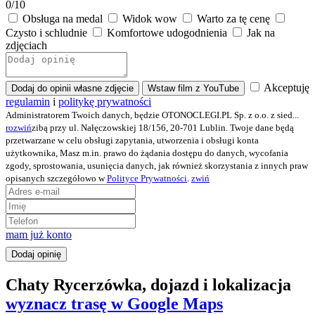
0
/10
Obsługa na medal
Widok wow
Warto za tę cenę
Czysto i schludnie
Komfortowe udogodnienia
Jak na
zdjęciach
Akceptuję
Dodaj do opinii własne zdjęcie
Wstaw film z YouTube
regulamin
i
politykę prywatności
Administratorem Twoich danych, będzie OTONOCLEGI.PL Sp. z o.o. z sied
...
rozwiń
zibą przy ul. Nałęczowskiej 18/156, 20-701 Lublin. Twoje dane będą
przetwarzane w celu obsługi zapytania, utworzenia i obsługi konta
użytkownika, Masz m.in. prawo do żądania dostępu do danych, wycofania
zgody, sprostowania, usunięcia danych, jak również skorzystania z innych praw
opisanych szczegółowo w
Polityce Prywatności
.
zwiń
mam już konto
Dodaj opinię
Chaty Rycerzówka, dojazd i lokalizacja
wyznacz trasę w Google Maps