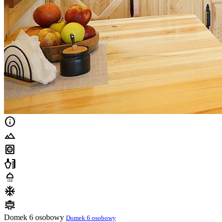
info
filter_hdr
hvac
health_and_beauty
shower
ac_unit
cooking
Domek 6 osobowy
Domek 6 osobowy