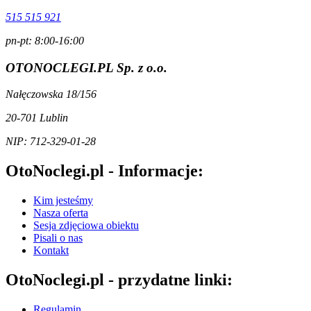
515 515 921
pn-pt: 8:00-16:00
OTONOCLEGI.PL Sp. z o.o.
Nałęczowska 18/156
20-701 Lublin
NIP: 712-329-01-28
OtoNoclegi.pl - Informacje:
Kim jesteśmy
Nasza oferta
Sesja zdjęciowa obiektu
Pisali o nas
Kontakt
OtoNoclegi.pl - przydatne linki:
Regulamin