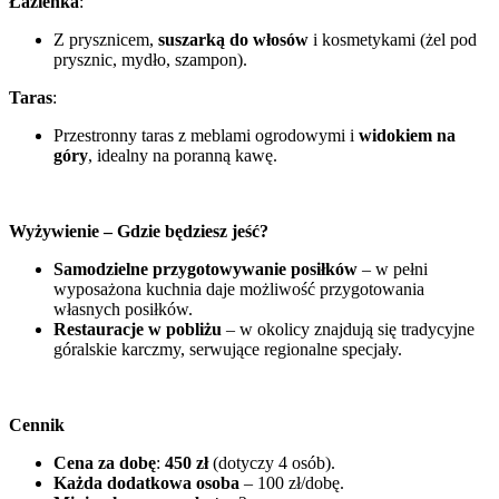
Łazienka
:
Z prysznicem,
suszarką do włosów
i kosmetykami (żel pod
prysznic, mydło, szampon).
Taras
:
Przestronny taras z meblami ogrodowymi i
widokiem na
góry
, idealny na poranną kawę.
Wyżywienie – Gdzie będziesz jeść?
Samodzielne przygotowywanie posiłków
– w pełni
wyposażona kuchnia daje możliwość przygotowania
własnych posiłków.
Restauracje w pobliżu
– w okolicy znajdują się tradycyjne
góralskie karczmy, serwujące regionalne specjały.
Cennik
Cena za dobę
:
450 zł
(dotyczy 4 osób).
Każda dodatkowa osoba
– 100 zł/dobę.