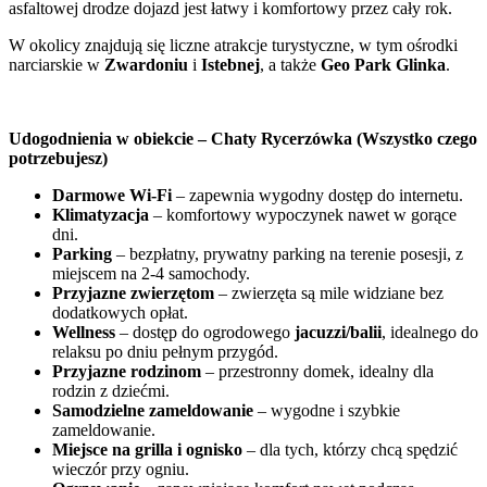
asfaltowej drodze dojazd jest łatwy i komfortowy przez cały rok.
W okolicy znajdują się liczne atrakcje turystyczne, w tym ośrodki
narciarskie w
Zwardoniu
i
Istebnej
, a także
Geo Park Glinka
.
Udogodnienia w obiekcie – Chaty Rycerzówka (Wszystko czego
potrzebujesz)
Darmowe Wi-Fi
– zapewnia wygodny dostęp do internetu.
Klimatyzacja
– komfortowy wypoczynek nawet w gorące
dni.
Parking
– bezpłatny, prywatny parking na terenie posesji, z
miejscem na 2-4 samochody.
Przyjazne zwierzętom
– zwierzęta są mile widziane bez
dodatkowych opłat.
Wellness
– dostęp do ogrodowego
jacuzzi/balii
, idealnego do
relaksu po dniu pełnym przygód.
Przyjazne rodzinom
– przestronny domek, idealny dla
rodzin z dziećmi.
Samodzielne zameldowanie
– wygodne i szybkie
zameldowanie.
Miejsce na grilla i ognisko
– dla tych, którzy chcą spędzić
wieczór przy ogniu.