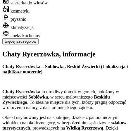
hvac
suszarka do włosów
health_and_beauty
kosmetyki
shower
prysznic
ac_unit
klimatyzacja
cooking
aneks kuchenny
więcej szczegółów
Chaty Rycerzówka, informacje
Chaty Rycerzówka – Soblówka, Beskid Żywiecki (Lokalizacja i
najbliższe otoczenie)
Chaty Rycerzówka
to urokliwy domek w górach, położony w
miejscowości
Soblówka
, w sercu malowniczego
Beskidu
Żywieckiego
. To idealne miejsce dla tych, którzy pragną odpocząć
w otoczeniu natury, z dala od miejskiego zgiełku.
Obiekt usytuowany jest na spokojnej działce z panoramicznym
widokiem na okoliczne góry, w bezpośrednim sąsiedztwie
szlaków
turystycznych
, prowadzących na
Wielką Rycerzową
. Dzięki