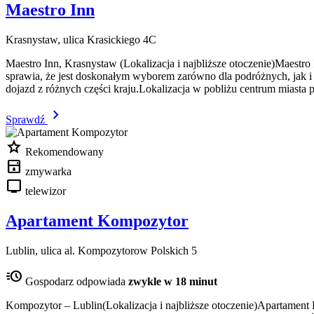
Maestro Inn
Krasnystaw, ulica Krasickiego 4C
Maestro Inn, Krasnystaw (Lokalizacja i najbliższe otoczenie)Maestr
sprawia, że jest doskonałym wyborem zarówno dla podróżnych, jak i
dojazd z różnych części kraju.Lokalizacja w pobliżu centrum miasta 
chevron_right
Sprawdź
star
Rekomendowany
dishwasher
zmywarka
tv
telewizor
Apartament Kompozytor
Lublin, ulica al. Kompozytorow Polskich 5
acute
Gospodarz odpowiada
zwykle w 18 minut
Kompozytor – Lublin(Lokalizacja i najbliższe otoczenie)Apartament 