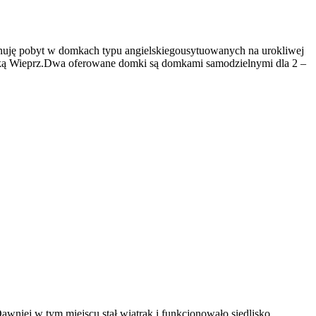
pu angielskiegousytuowanych na urokliwej
 rzeką Wieprz.Dwa oferowane domki są domkami samodzielnymi dla 2 –
wniej w tym miejscu stał wiatrak i funkcjonowało siedlisko