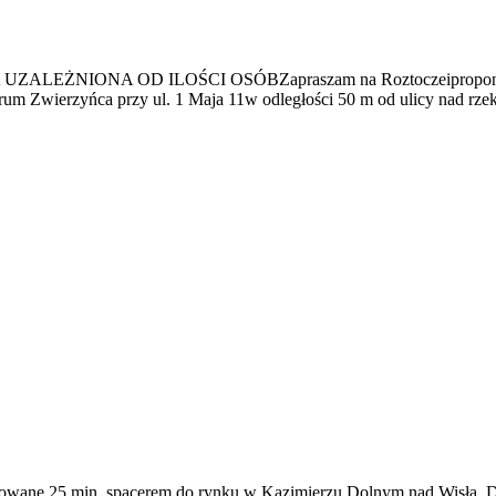
 na Roztoczeiproponuję pobyt w domkach ty
centrum Zwierzyńca przy ul. 1 Maja 11w odległości 50 m od ulicy nad
tuowane 25 min. spacerem do rynku w Kazimierzu Dolnym nad Wisłą. Da