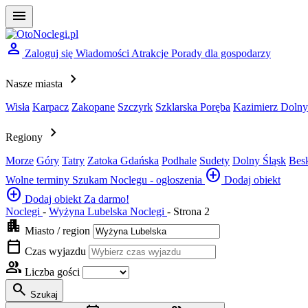
menu
person
Zaloguj się
Wiadomości
Atrakcje
Porady dla gospodarzy
chevron_right
Nasze miasta
Wisła
Karpacz
Zakopane
Szczyrk
Szklarska Poręba
Kazimierz Dolny
chevron_right
Regiony
Morze
Góry
Tatry
Zatoka Gdańska
Podhale
Sudety
Dolny Śląsk
Bes
add_circle
Wolne terminy
Szukam Noclegu - ogłoszenia
Dodaj obiekt
add_circle
Dodaj obiekt
Za darmo!
Noclegi
-
Wyżyna Lubelska Noclegi
-
Strona 2
apartment
Miasto / region
calendar_today
Czas wyjazdu
group
Liczba gości
search
Szukaj