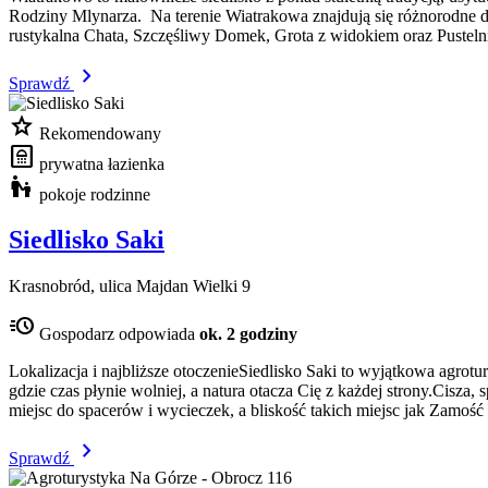
Rodziny Mlynarza. Na terenie Wiatrakowa znajdują się różnorodne 
rustykalna Chata, Szczęśliwy Domek, Grota z widokiem oraz Pustelni
chevron_right
Sprawdź
star
Rekomendowany
bathroom
prywatna łazienka
escalator_warning
pokoje rodzinne
Siedlisko Saki
Krasnobród, ulica Majdan Wielki 9
acute
Gospodarz odpowiada
ok. 2 godziny
Lokalizacja i najbliższe otoczenieSiedlisko Saki to wyjątkowa agr
gdzie czas płynie wolniej, a natura otacza Cię z każdej strony.Cisza,
miejsc do spacerów i wycieczek, a bliskość takich miejsc jak Zamość
chevron_right
Sprawdź