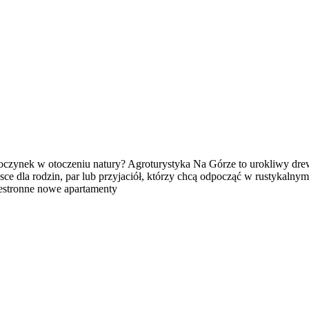
oczynek w otoczeniu natury? Agroturystyka Na Górze to urokliwy dr
ce dla rodzin, par lub przyjaciół, którzy chcą odpocząć w rustykalny
zestronne nowe apartamenty