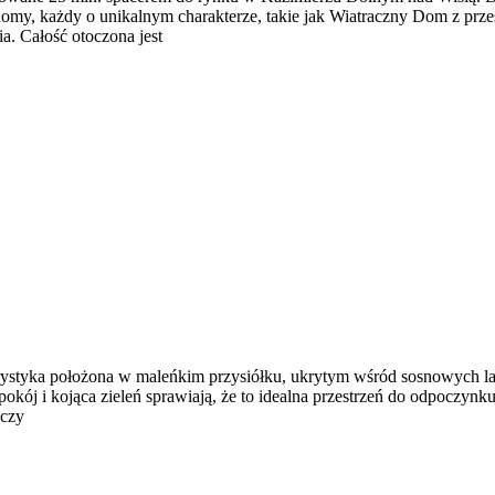
domy, każdy o unikalnym charakterze, takie jak Wiatraczny Dom z pr
a. Całość otoczona jest
oturystyka położona w maleńkim przysiółku, ukrytym wśród sosnowych 
 spokój i kojąca zieleń sprawiają, że to idealna przestrzeń do odpoczyn
 czy