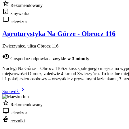
star
Rekomendowany
dishwasher
zmywarka
tv
telewizor
Agroturystyka Na Górze - Obrocz 116
Zwierzyniec, ulica Obrocz 116
acute
Gospodarz odpowiada
zwykle w 3 minuty
Noclegi Na Górze – Obrocz 116Szukasz spokojnego miejsca na wyp
miejscowości Obrocz, zaledwie 4 km od Zwierzyńca. To idealne miejs
i 1 pokój czteroosobowy – wszystkie z prywatnymi łazienkami, 3 pr
chevron_right
Sprawdź
star
Rekomendowany
tv
telewizor
dry_cleaning
ręczniki