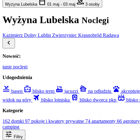
calendar_today
group
Wyżyna Lubelska
01 maj - 03 maj
3 osoby
Wyżyna Lubelska
Noclegi
Kazimierz Dolny
Lublin
Zwierzyniec
Krasnobród
Radawa
chevron_left
Nowość:
tanie noclegi
Udogodnienia
pool
bath_public_large
hot_tub
cabin
pets
basen
blisko term
jacuzzi
na odludziu
akceptuj
travel
train
stadium
widok na góry
blisko lotniska
blisko dworca pkp
blisko
Kategorie
162 domki
97 pokoje i kwatery prywatne
74 apartamenty
66 agrotur
camping
tune
Filtry