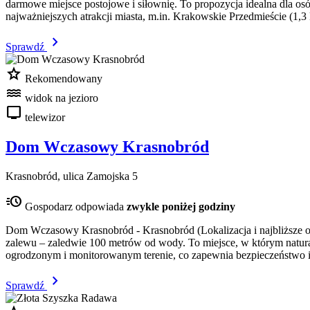
darmowe miejsce postojowe i siłownię. To propozycja idealna dla osób
najważniejszych atrakcji miasta, m.in. Krakowskie Przedmieście (1,3
chevron_right
Sprawdź
star
Rekomendowany
water
widok na jezioro
tv
telewizor
Dom Wczasowy Krasnobród
Krasnobród, ulica Zamojska 5
acute
Gospodarz odpowiada
zwykle poniżej godziny
Dom Wczasowy Krasnobród - Krasnobród (Lokalizacja i najbliższe o
zalewu – zaledwie 100 metrów od wody. To miejsce, w którym natura
ogrodzonym i monitorowanym terenie, co zapewnia bezpieczeństwo i 
chevron_right
Sprawdź