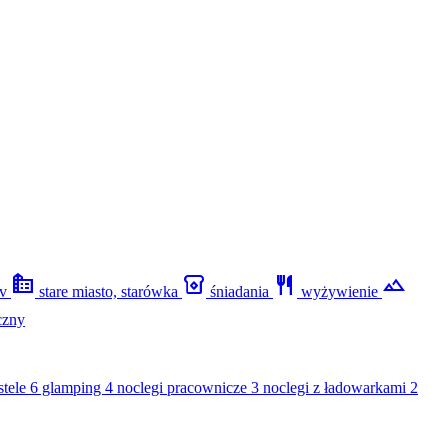
source_environment
breakfast_dining
restaurant
filter_hdr
ev
stare miasto, starówka
śniadania
wyżywienie
czny
stele
6 glamping
4 noclegi pracownicze
3 noclegi z ładowarkami
2