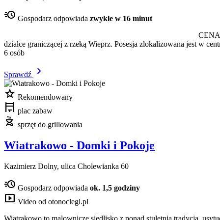
acute
Gospodarz odpowiada
zwykle w 16 minut
CENA UZALEŻNIONA OD ILOŚCI OSÓBZapraszam
działce graniczącej z rzeką Wieprz. Posesja zlokalizowana jest w 
6 osób
chevron_right
Sprawdź
star
Rekomendowany
pergola
plac zabaw
outdoor_grill
sprzęt do grillowania
Wiatrakowo - Domki i Pokoje
Kazimierz Dolny, ulica Cholewianka 60
acute
Gospodarz odpowiada
ok. 1,5 godziny
smart_display
Video od otonoclegi.pl
Wiatrakowo to malownicze siedlisko z ponad stuletnią tradycją, usy