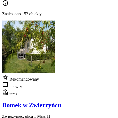
info
Znaleziono 152 obiekty
star
Rekomendowany
tv
telewizor
deck
taras
Domek w Zwierzyńcu
Zwierzyniec, ulica 1 Maja 11