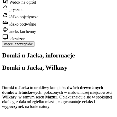
home_and_garden
Widok na ogród
shower
prysznic
single_bed
łóżko pojedyncze
king_bed
łóżko podwójne
cooking
aneks kuchenny
tv
telewizor
więcej szczegółów
Domki u Jacka, informacje
Domki u Jacka, Wilkasy
Domki u Jacka
to urokliwy kompleks
dwóch drewnianych
domków letniskowych
, położonych w malowniczej miejscowości
Wilkasy
, w samym sercu
Mazur
. Obiekt znajduje się w spokojnej
okolicy, z dala od zgiełku miasta, co gwarantuje
relaks i
wypoczynek
na łonie natury.