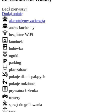
Bądź pierwszy!
Dodaj opinię
pets
akceptujemy zwierzęta
cooking
aneks kuchenny
nest_remote_comfort_sensor
bezpłatne W-Fi
fireplace
kominek
kitchen
lodówka
deceased
ogród
local_parking
parking
pergola
plac zabaw
smoke_free
pokoje dla niepalących
escalator_warning
pokoje rodzinne
bathroom
prywatna łazienka
pedal_bike
rowery
outdoor_grill
sprzęt do grillowania
deck
taras