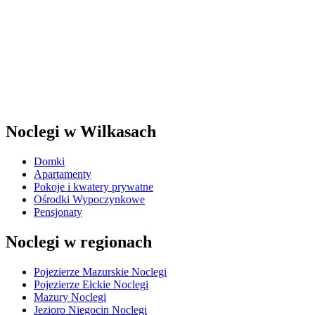
Noclegi w Wilkasach
Domki
Apartamenty
Pokoje i kwatery prywatne
Ośrodki Wypoczynkowe
Pensjonaty
Noclegi w regionach
Pojezierze Mazurskie Noclegi
Pojezierze Ełckie Noclegi
Mazury Noclegi
Jezioro Niegocin Noclegi