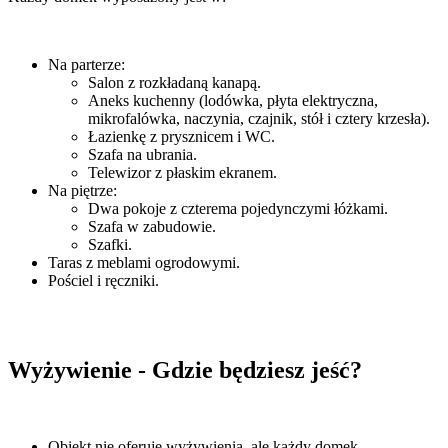
Na parterze:
Salon z rozkładaną kanapą.
Aneks kuchenny (lodówka, płyta elektryczna,
mikrofalówka, naczynia, czajnik, stół i cztery krzesła).
Łazienkę z prysznicem i WC.
Szafa na ubrania.
Telewizor z płaskim ekranem.
Na piętrze:
Dwa pokoje z czterema pojedynczymi łóżkami.
Szafa w zabudowie.
Szafki.
Taras z meblami ogrodowymi.
Pościel i ręczniki.
Wyżywienie - Gdzie będziesz jeść?
Obiekt nie oferuje wyżywienia, ale każdy domek