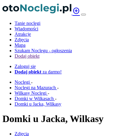
add_circle
Tanie noclegi
Wiadomości
Atrakcje
Zdjęcia
Mapa
Szukam Noclegu - ogłoszenia
Dodaj obiekt
Zaloguj się
Dodaj obiekt
za darmo!
Noclegi
-
Noclegi na Mazurach
-
Wilkasy Noclegi
-
Domki w Wilkasach
-
Domki u Jacka, Wilkasy
Domki u Jacka, Wilkasy
Zdjęcia