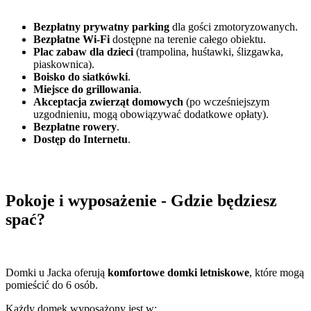
Bezpłatny prywatny parking
dla gości zmotoryzowanych.
Bezpłatne Wi-Fi
dostępne na terenie całego obiektu.
Plac zabaw dla dzieci
(trampolina, huśtawki, ślizgawka,
piaskownica).
Boisko do siatkówki
.
Miejsce do grillowania
.
Akceptacja zwierząt domowych
(po wcześniejszym
uzgodnieniu, mogą obowiązywać dodatkowe opłaty).
Bezpłatne rowery
.
Dostęp do Internetu
.
Pokoje i wyposażenie - Gdzie będziesz
spać?
Domki u Jacka oferują
komfortowe domki letniskowe
, które mogą
pomieścić do 6 osób.
Każdy domek wyposażony jest w: