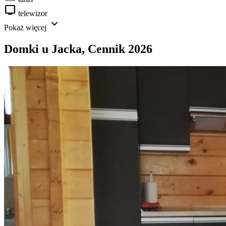
tv
telewizor
expand_more
Pokaż więcej
Domki u Jacka
,
Cennik 2026