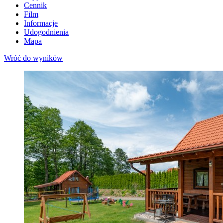
Cennik
Film
Informacje
Udogodnienia
Mapa
Wróć do wyników