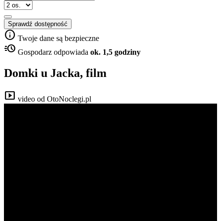
Sprawdź dostępność
info
Twoje dane są bezpieczne
acute
Gospodarz odpowiada
ok. 1,5 godziny
Domki u Jacka, film
smart_display
video od OtoNoclegi.pl