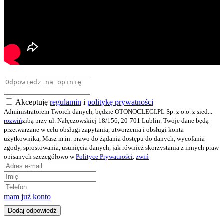
Akceptuję
regulamin
i
politykę prywatności
Administratorem Twoich danych, będzie OTONOCLEGI.PL Sp. z o.o. z sied
...
rozwiń
zibą przy ul. Nałęczowskiej 18/156, 20-701 Lublin. Twoje dane będą
przetwarzane w celu obsługi zapytania, utworzenia i obsługi konta
użytkownika, Masz m.in. prawo do żądania dostępu do danych, wycofania
zgody, sprostowania, usunięcia danych, jak również skorzystania z innych praw
opisanych szczegółowo w
Polityce Prywatności
.
zwiń
mam już konto
Dodaj odpowiedź