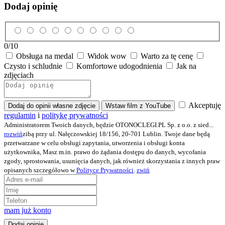
Dodaj opinię
0
/10
Obsługa na medal
Widok wow
Warto za tę cenę
Czysto i schludnie
Komfortowe udogodnienia
Jak na
zdjęciach
Akceptuję
Dodaj do opinii własne zdjęcie
Wstaw film z YouTube
regulamin
i
politykę prywatności
Administratorem Twoich danych, będzie OTONOCLEGI.PL Sp. z o.o. z sied
...
rozwiń
zibą przy ul. Nałęczowskiej 18/156, 20-701 Lublin. Twoje dane będą
przetwarzane w celu obsługi zapytania, utworzenia i obsługi konta
użytkownika, Masz m.in. prawo do żądania dostępu do danych, wycofania
zgody, sprostowania, usunięcia danych, jak również skorzystania z innych praw
opisanych szczegółowo w
Polityce Prywatności
.
zwiń
mam już konto
Dodaj opinię