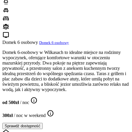
shower
single_bed
king_bed
cooking
tv
Domek 6 osobowy
Domek 6 osobowy
Domek 6-osobowy w Wilkasach to idealne miejsce na rodzinny
wypoczynek, oferujące komfortowe warunki w otoczeniu
mazurskiej przyrody. Dwa pokoje na piętrze zapewniają
prywatność, a przestronny salon z aneksem kuchennym tworzy
idealną przestrzeń do wspólnego spędzania czasu. Taras z grillem i
plac zabaw dla dzieci to dodatkowe atuty, które umilą pobyt na
świeżym powietrzu, a bliskość jezior umożliwia zarówno relaks nad
wodą, jak i aktywny wypoczynek.
info
od 500zł
/ noc
info
300zł
/ noc w weekend
Sprawdź dostępność