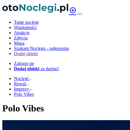
add_circle
Tanie noclegi
Wiadomości
Atrakcje
Zdjęcia
Mapa
Szukam Noclegu - ogłoszenia
Dodaj obiekt
Zaloguj się
Dodaj obiekt
za darmo!
Noclegi
-
Rewal
-
Imprezy
-
Polo Vibes
Polo Vibes