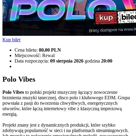
Kup bilet
Cena biletu
:
80,00 PLN
Miejscowość
: Rewal
Data rozpoczęcia
:
09 sierpnia 2026
godzina
20:00
Polo Vibes
Polo Vibes
to polski projekt muzyczny łączący nowoczesne
brzmienia muzyki tanecznej, disco polo i klubowego EDM. Grupa
powstała z pasji do tworzenia chwytliwych, energetycznych
utworów, które łączą internetowy vibe z klasyczną imprezową
energią.
Projekt znany jest z dynamicznych produkcji, które szybko
zdobywają popularność w sieci i na platformach streamingowych.
Ich muzyka to połączenie emocjonalnych melodii, nowoczesnych