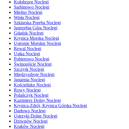
Kołobrzeg Noclegi
Sarbinowo Noclegi
Mielno Noclegi
Wisła Noclegi
Szklarska Poręba Noclegi
Jastrzębia Góra Noclegi
Gdańsk Noclegi
Krynica Morska Noclegi
Ustronie Morskie Noclegi
Rewal Noclegi
Ustka Noclegi
Pobierowo Noclegi
Świnoujście Noclegi
Szczyrk Noclegi
Międzyzdroje Noclegi
Jastarnia Noclegi
Kościelisko Noclegi
Rowy Noclegi
Polańczyk Noclegi
Kazimierz Dolny Noclegi
Krynica-Zdrój, Krynica Górska Noclegi
Darłowo Noclegi
Ustrzyki Dolne Noclegi
Dziwnów Noclegi
Kraków Noclegi