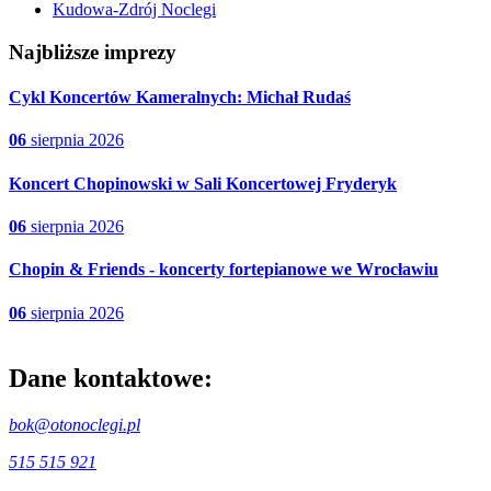
Kudowa-Zdrój Noclegi
Najbliższe imprezy
Cykl Koncertów Kameralnych: Michał Rudaś
06
sierpnia
2026
Koncert Chopinowski w Sali Koncertowej Fryderyk
06
sierpnia
2026
Chopin & Friends - koncerty fortepianowe we Wrocławiu
06
sierpnia
2026
Dane kontaktowe:
bok@otonoclegi.pl
515 515 921