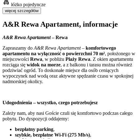
single_bed
łóżko pojedyncze
więcej szczegółów
A&R Rewa Apartament, informacje
A&R Rewa Apartament
– Rewa
Zapraszamy do
A&R Rewa Apartament
–
komfortowego
apartamentu na wyłączność o powierzchni 70 m²
, położonego w
miejscowości
Rewa
, w pobliżu
Plaży Rewa
. Z okien apartamentu
rozciąga się
widok na morze
, a z balkonu i tarasu można również
podziwiać ogród. To doskonałe miejsce dla osób ceniących
wypoczynek nad wodą oraz aktywne spędzanie czasu w spokojnej
nadmorskiej okolicy.
Udogodnienia – wszystko, czego potrzebujesz
Zależy nam, aby nasi Goście czuli się komfortowo podczas całego
pobytu. Do dyspozycji oddajemy:
bezpłatny parking
,
szybkie, bezpłatne Wi-Fi (275 Mb/s)
,