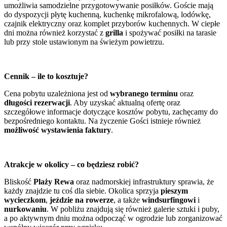
umożliwia samodzielne przygotowywanie posiłków. Goście mają
do dyspozycji płytę kuchenną, kuchenkę mikrofalową, lodówkę,
czajnik elektryczny oraz komplet przyborów kuchennych. W ciepłe
dni można również korzystać z
grilla
i spożywać posiłki na tarasie
lub przy stole ustawionym na świeżym powietrzu.
Cennik – ile to kosztuje?
Cena pobytu uzależniona jest od
wybranego terminu
oraz
długości rezerwacji
. Aby uzyskać aktualną ofertę oraz
szczegółowe informacje dotyczące kosztów pobytu, zachęcamy do
bezpośredniego kontaktu. Na życzenie Gości istnieje również
możliwość wystawienia faktury
.
Atrakcje w okolicy – co będziesz robić?
Bliskość
Plaży Rewa
oraz nadmorskiej infrastruktury sprawia, że
każdy znajdzie tu coś dla siebie. Okolica sprzyja
pieszym
wycieczkom
,
jeździe na rowerze
, a także
windsurfingowi
i
nurkowaniu
. W pobliżu znajdują się również galerie sztuki i puby,
a po aktywnym dniu można odpocząć w ogrodzie lub zorganizować