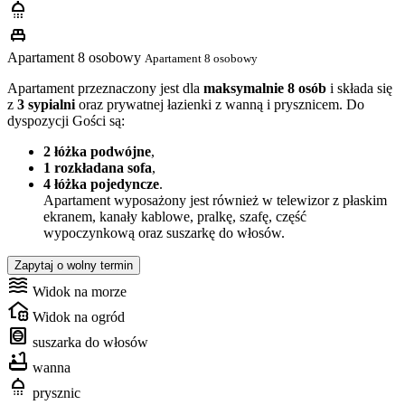
shower
single_bed
Apartament 8 osobowy
Apartament 8 osobowy
Apartament przeznaczony jest dla
maksymalnie 8 osób
i składa się
z
3 sypialni
oraz prywatnej łazienki z wanną i prysznicem. Do
dyspozycji Gości są:
2 łóżka podwójne
,
1 rozkładana sofa
,
4 łóżka pojedyncze
.
Apartament wyposażony jest również w telewizor z płaskim
ekranem, kanały kablowe, pralkę, szafę, część
wypoczynkową oraz suszarkę do włosów.
Zapytaj o wolny termin
waves
Widok na morze
home_and_garden
Widok na ogród
hvac
suszarka do włosów
bathtub
wanna
shower
prysznic