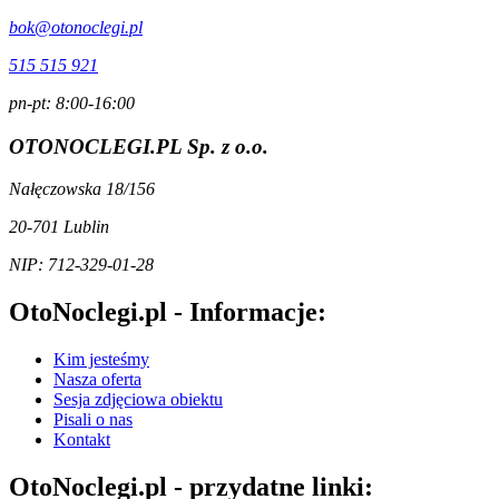
bok@otonoclegi.pl
515 515 921
pn-pt: 8:00-16:00
OTONOCLEGI.PL Sp. z o.o.
Nałęczowska 18/156
20-701 Lublin
NIP: 712-329-01-28
OtoNoclegi.pl - Informacje:
Kim jesteśmy
Nasza oferta
Sesja zdjęciowa obiektu
Pisali o nas
Kontakt
OtoNoclegi.pl - przydatne linki: