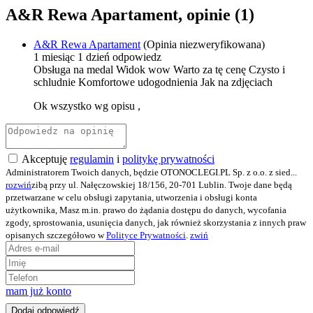
A&R Rewa Apartament, opinie
(1)
A&R Rewa Apartament
(Opinia niezweryfikowana)
1 miesiąc 1 dzień
odpowiedz
Obsługa na medal
Widok wow
Warto za tę cenę
Czysto i
schludnie
Komfortowe udogodnienia
Jak na zdjęciach
Ok wszystko wg opisu ,
Akceptuję
regulamin
i
politykę prywatności
Administratorem Twoich danych, będzie OTONOCLEGI.PL Sp. z o.o. z sied
...
rozwiń
zibą przy ul. Nałęczowskiej 18/156, 20-701 Lublin. Twoje dane będą
przetwarzane w celu obsługi zapytania, utworzenia i obsługi konta
użytkownika, Masz m.in. prawo do żądania dostępu do danych, wycofania
zgody, sprostowania, usunięcia danych, jak również skorzystania z innych praw
opisanych szczegółowo w
Polityce Prywatności
.
zwiń
mam już konto
Dodaj odpowiedź