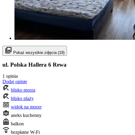
photo_library
Pokaż wszystkie zdjęcia (19)
ul. Polska Hallera 6
Rewa
1 opinia
Dodaj opinię
beach_access
blisko morza
beach_access
blisko plaży
waves
widok na morze
cooking
aneks kuchenny
balcony
balkon
nest_remote_comfort_sensor
bezpłatne W-Fi