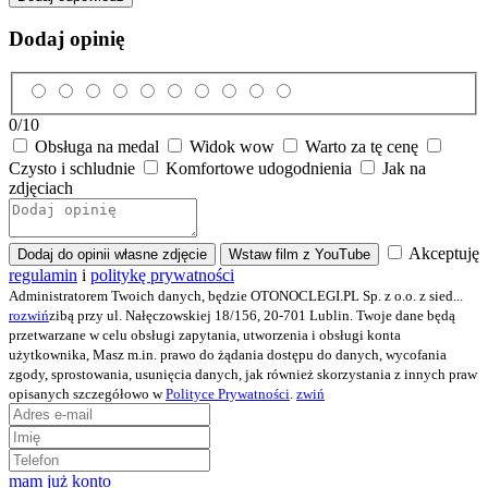
Dodaj opinię
0
/10
Obsługa na medal
Widok wow
Warto za tę cenę
Czysto i schludnie
Komfortowe udogodnienia
Jak na
zdjęciach
Akceptuję
Dodaj do opinii własne zdjęcie
Wstaw film z YouTube
regulamin
i
politykę prywatności
Administratorem Twoich danych, będzie OTONOCLEGI.PL Sp. z o.o. z sied
...
rozwiń
zibą przy ul. Nałęczowskiej 18/156, 20-701 Lublin. Twoje dane będą
przetwarzane w celu obsługi zapytania, utworzenia i obsługi konta
użytkownika, Masz m.in. prawo do żądania dostępu do danych, wycofania
zgody, sprostowania, usunięcia danych, jak również skorzystania z innych praw
opisanych szczegółowo w
Polityce Prywatności
.
zwiń
mam już konto