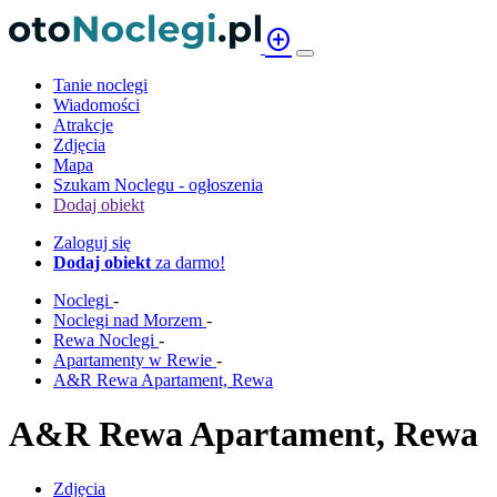
add_circle
Tanie noclegi
Wiadomości
Atrakcje
Zdjęcia
Mapa
Szukam Noclegu - ogłoszenia
Dodaj obiekt
Zaloguj się
Dodaj obiekt
za darmo!
Noclegi
-
Noclegi nad Morzem
-
Rewa Noclegi
-
Apartamenty w Rewie
-
A&R Rewa Apartament, Rewa
A&R Rewa Apartament, Rewa
Zdjęcia