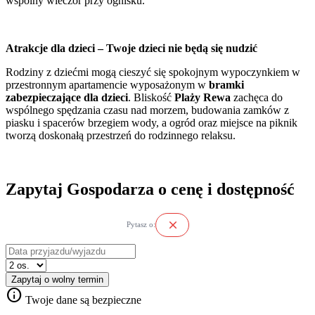
wspólny wieczór przy ognisku.
Atrakcje dla dzieci – Twoje dzieci nie będą się nudzić
Rodziny z dziećmi mogą cieszyć się spokojnym wypoczynkiem w
przestronnym apartamencie wyposażonym w
bramki
zabezpieczające dla dzieci
. Bliskość
Plaży Rewa
zachęca do
wspólnego spędzania czasu nad morzem, budowania zamków z
piasku i spacerów brzegiem wody, a ogród oraz miejsce na piknik
tworzą doskonałą przestrzeń do rodzinnego relaksu.
Zapytaj Gospodarza o cenę i dostępność
close
Pytasz o:
Zapytaj o wolny termin
info
Twoje dane są bezpieczne