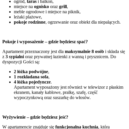
ogród,
taras
i balkon,
miejsce na
ognisko
oraz
grill
,
meble ogrodowe i miejsce na piknik,
leżaki plażowe,
pokoje rodzinne
, ogrzewanie oraz obiekt dla niepalących.
Pokoje i wyposażenie – gdzie będziesz spać?
Apartament przeznaczony jest dla
maksymalnie 8 osób
i składa się
z
3 sypialni
oraz prywatnej łazienki z wanną i prysznicem. Do
dyspozycji Gości są:
2 łóżka podwójne
,
1 rozkładana sofa
,
4 łóżka pojedyncze
.
Apartament wyposażony jest również w telewizor z płaskim
ekranem, kanały kablowe, pralkę, szafę, część
wypoczynkową oraz suszarkę do włosów.
Wyżywienie – gdzie będziesz jeść?
W apartamencie znajduje się
funkcjonalna kuchnia
, która