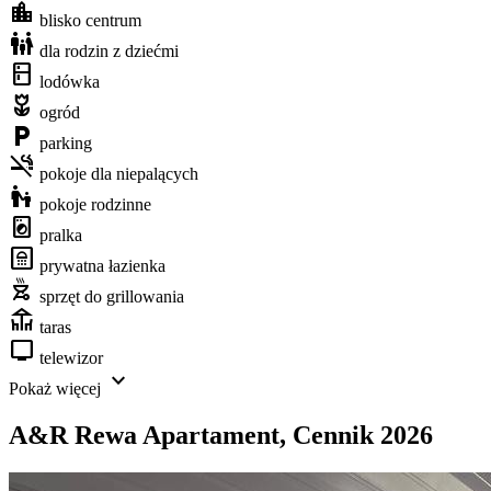
location_city
blisko centrum
family_restroom
dla rodzin z dziećmi
kitchen
lodówka
deceased
ogród
local_parking
parking
smoke_free
pokoje dla niepalących
escalator_warning
pokoje rodzinne
local_laundry_service
pralka
bathroom
prywatna łazienka
outdoor_grill
sprzęt do grillowania
deck
taras
tv
telewizor
expand_more
Pokaż więcej
A&R Rewa Apartament
,
Cennik 2026