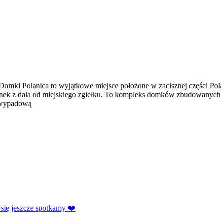
) Domki Polanica to wyjątkowe miejsce położone w zacisznej części Pol
ynek z dala od miejskiego zgiełku. To kompleks domków zbudowanych z
ę wypadową
 się jeszcze spotkamy ❤️