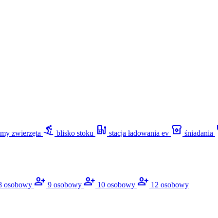
downhill_skiing
ev_station
breakfast_dining
re
emy zwierzęta
blisko stoku
stacja ładowania ev
śniadania
person_add
person_add
person_add
8 osobowy
9 osobowy
10 osobowy
12 osobowy