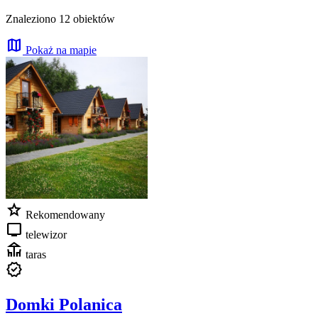
Znaleziono 12 obiektów
map
Pokaż na mapie
star
Rekomendowany
tv
telewizor
deck
taras
verified
Domki Polanica