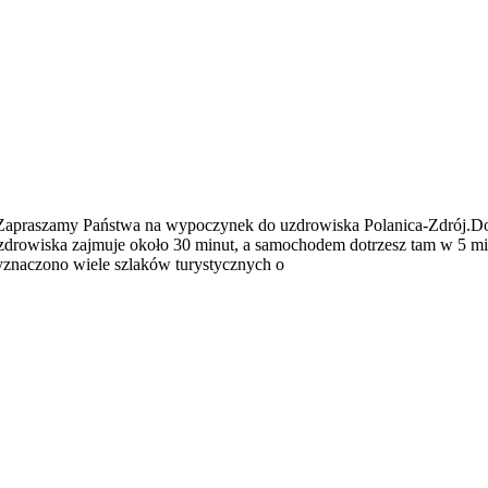
e)Zapraszamy Państwa na wypoczynek do uzdrowiska Polanica-Zdrój.Dom
uzdrowiska zajmuje około 30 minut, a samochodem dotrzesz tam w 5 min
naczono wiele szlaków turystycznych o