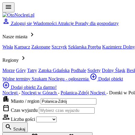
menu
person
Zaloguj się
Wiadomości
Atrakcje
Porady dla gospodarzy
chevron_right
Nasze miasta
Wisła
Karpacz
Zakopane
Szczyrk
Szklarska Poręba
Kazimierz Dolny
chevron_right
Regiony
Morze
Góry
Tatry
Zatoka Gdańska
Podhale
Sudety
Dolny Śląsk
Bes
add_circle
Wolne terminy
Szukam Noclegu - ogłoszenia
Dodaj obiekt
add_circle
Dodaj obiekt
Za darmo!
Noclegi
-
Noclegi w Górach
-
Polanica-Zdrój Noclegi
-
Domki w Pol
apartment
Miasto / region
calendar_today
Czas wyjazdu
group
Liczba gości
search
Szukaj