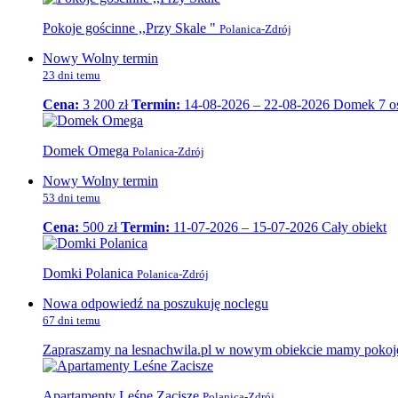
Pokoje gościnne ,,Przy Skale "
Polanica-Zdrój
Nowy Wolny termin
23 dni temu
Cena:
3 200 zł
Termin:
14-08-2026 – 22-08-2026
Domek 7 o
Domek Omega
Polanica-Zdrój
Nowy Wolny termin
53 dni temu
Cena:
500 zł
Termin:
11-07-2026 – 15-07-2026
Cały obiekt
Domki Polanica
Polanica-Zdrój
Nowa odpowiedź na poszukuję noclegu
67 dni temu
Zapraszamy na lesnachwila.pl w nowym obiekcie mamy pokoje 
Apartamenty Leśne Zacisze
Polanica-Zdrój