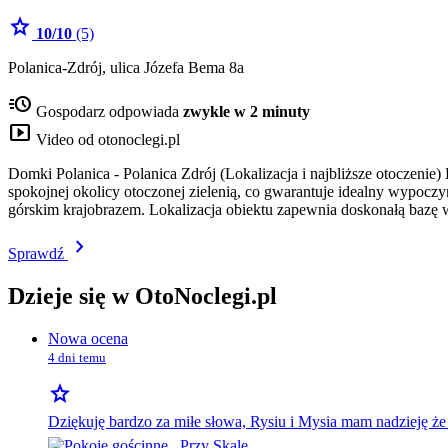
star
10/10
(5)
Polanica-Zdrój, ulica Józefa Bema 8a
acute
Gospodarz odpowiada
zwykle w 2 minuty
smart_display
Video od otonoclegi.pl
Domki Polanica - Polanica Zdrój (Lokalizacja i najbliższe otoczenie
spokojnej okolicy otoczonej zielenią, co gwarantuje idealny wypocz
górskim krajobrazem. Lokalizacja obiektu zapewnia doskonałą baz
chevron_right
Sprawdź
Dzieje się w OtoNoclegi.pl
Nowa ocena
4 dni temu
star
Dziękuję bardzo za miłe słowa, Rysiu i Mysia mam nadzieję że