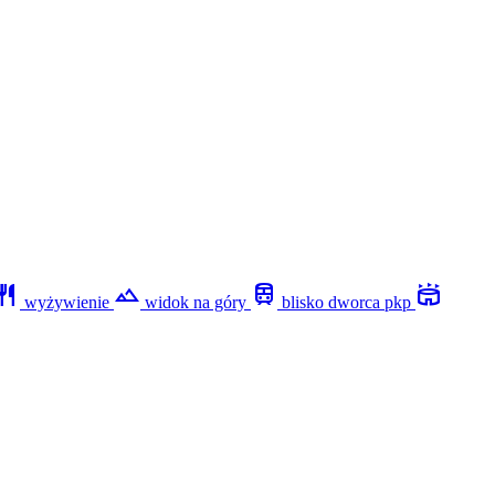
staurant
filter_hdr
train
stadium
wyżywienie
widok na góry
blisko dworca pkp