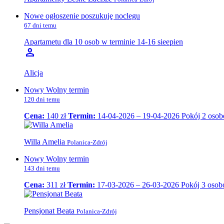
Nowe ogłoszenie poszukuję noclegu
67 dni temu
Apartametu dla 10 osob w terminie 14-16 sieepien
person
Alicja
Nowy Wolny termin
120 dni temu
Cena:
140 zł
Termin:
14-04-2026 – 19-04-2026
Pokój 2 oso
Willa Amelia
Polanica-Zdrój
Nowy Wolny termin
143 dni temu
Cena:
311 zł
Termin:
17-03-2026 – 26-03-2026
Pokój 3 oso
Pensjonat Beata
Polanica-Zdrój