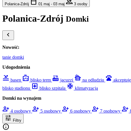
calendar_today
group
Polanica-Zdrój
01 maj - 03 maj
3 osoby
Polanica-Zdrój
Domki
chevron_left
Nowość:
tanie domki
Udogodnienia
pool
bath_public_large
hot_tub
cabin
pets
basen
blisko term
jacuzzi
na odludziu
akceptuj
local_hospital
mode_cool
blisko stadionu
blisko szpitala
klimatyzacja
Domki na wynajem
person_add
person_add
person_add
person_add
person_add
4 osobowy
5 osobowy
6 osobowy
7 osobowy
tune
Filtry
info