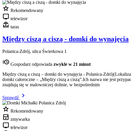
star
Rekomendowany
tv
telewizor
deck
taras
Między ciszą a ciszą - domki do wynajęcia
Polanica-Zdrój, ulica Świerkowa 1
acute
Gospodarz odpowiada
zwykle w 21 minut
Między ciszą a ciszą – domki do wynajęcia - Polanica-Zdrój(Lokaliza
domki całoroczne – „Między ciszą a ciszą”.Ich nazwa nie jest przypa
znajdują się w malowniczej dolinie, w bezpośrednim
chevron_right
Sprawdź
star
Rekomendowany
dishwasher
zmywarka
tv
telewizor