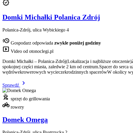
verified
Domki Michałki Polanica Zdrój
Polanica-Zdrój, ulica Wybickiego 4
acute
Gospodarz odpowiada
zwykle poniżej godziny
smart_display
Video od otonoclegi.pl
Domki Michałki – Polanica-Zdrój(Lokalizacja i najbliższe otoczeni
spokojnej części miasta, zaledwie 2 km od centrum.Spacer do serca 
wędrówekrowerowych wycieczekrodzinnych spacerówW okolicy wyz
chevron_right
Sprawdź
outdoor_grill
sprzęt do grillowania
pedal_bike
rowery
Domek Omega
Polanica-Zdrój, ulica Bystrzycka 2