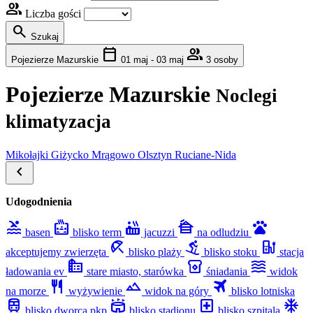
group
Liczba gości
search
Szukaj
calendar_today
group
Pojezierze Mazurskie
01 maj - 03 maj
3 osoby
Pojezierze Mazurskie
Noclegi
klimatyzacja
Mikołajki
Giżycko
Mrągowo
Olsztyn
Ruciane-Nida
chevron_left
Udogodnienia
pool
bath_public_large
hot_tub
cabin
pets
basen
blisko term
jacuzzi
na odludziu
beach_access
downhill_skiing
ev_station
akceptujemy zwierzęta
blisko plaży
blisko stoku
stacja
source_environment
breakfast_dining
waves
ładowania ev
stare miasto, starówka
śniadania
widok
restaurant
filter_hdr
travel
na morze
wyżywienie
widok na góry
blisko lotniska
train
stadium
local_hospital
mode_cool
blisko dworca pkp
blisko stadionu
blisko szpitala