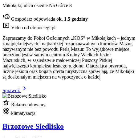
Mikołajki, ulica osiedle Na Górce 8
acute
Gospodarz odpowiada
ok. 1,5 godziny
smart_display
Video od otonoclegi.pl
Zapraszamy do Pokoi Gościnnych „KOS” w Mikołajkach – jednym
z najpiękniejszych i najbardziej rozpoznawalnych kurortów Mazur,
nazywanym nie bez powodu Perłą Mazur. To wyjątkowe miejsce
położone jest w samym centrum Krainy Wielkich Jezior
Mazurskich, w sąsiedztwie malowniczej Puszczy Piskiej –
największego kompleksu leśnego regionu. Otaczająca przyroda,
liczne jeziora oraz bogata oferta turystyczna sprawiają, że Mikołajki
są doskonałym miejscem na wypoczynek o każdej
chevron_right
Sprawdź
star
Rekomendowany
mode_cool
klimatyzacja
Brzozowe Siedlisko