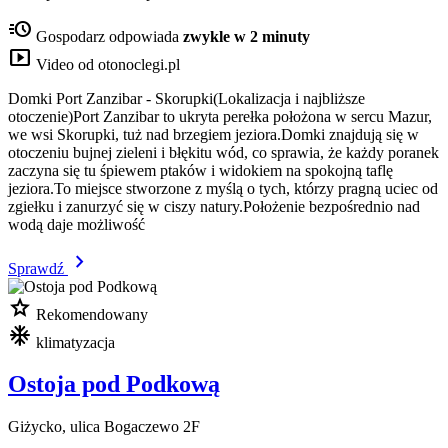
acute
Gospodarz odpowiada
zwykle w 2 minuty
smart_display
Video od otonoclegi.pl
Domki Port Zanzibar - Skorupki(Lokalizacja i najbliższe
otoczenie)Port Zanzibar to ukryta perełka położona w sercu Mazur,
we wsi Skorupki, tuż nad brzegiem jeziora.Domki znajdują się w
otoczeniu bujnej zieleni i błękitu wód, co sprawia, że każdy poranek
zaczyna się tu śpiewem ptaków i widokiem na spokojną taflę
jeziora.To miejsce stworzone z myślą o tych, którzy pragną uciec od
zgiełku i zanurzyć się w ciszy natury.Położenie bezpośrednio nad
wodą daje możliwość
chevron_right
Sprawdź
star
Rekomendowany
mode_cool
klimatyzacja
Ostoja pod Podkową
Giżycko, ulica Bogaczewo 2F