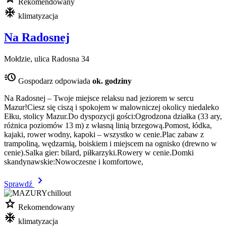
Rekomendowany
mode_cool
klimatyzacja
Na Radosnej
Mołdzie, ulica Radosna 34
acute
Gospodarz odpowiada
ok. godziny
Na Radosnej – Twoje miejsce relaksu nad jeziorem w sercu
Mazur!Ciesz się ciszą i spokojem w malowniczej okolicy niedaleko
Ełku, stolicy Mazur.Do dyspozycji gości:Ogrodzona działka (33 ary,
różnica poziomów 13 m) z własną linią brzegową.Pomost, łódka,
kajaki, rower wodny, kapoki – wszystko w cenie.Plac zabaw z
trampoliną, wędzarnią, boiskiem i miejscem na ognisko (drewno w
cenie).Salka gier: bilard, piłkarzyki.Rowery w cenie.Domki
skandynawskie:Nowoczesne i komfortowe,
chevron_right
Sprawdź
star
Rekomendowany
mode_cool
klimatyzacja