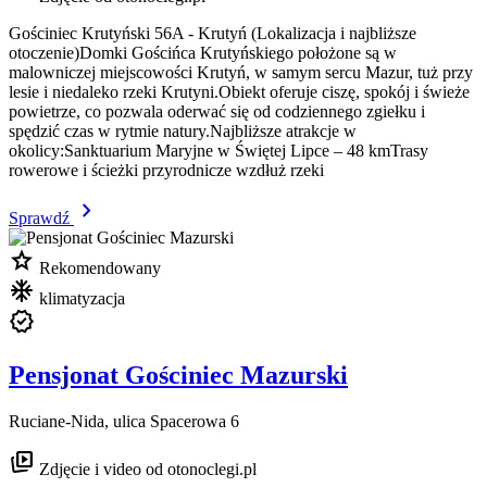
Gościniec Krutyński 56A - Krutyń (Lokalizacja i najbliższe
otoczenie)Domki Gościńca Krutyńskiego położone są w
malowniczej miejscowości Krutyń, w samym sercu Mazur, tuż przy
lesie i niedaleko rzeki Krutyni.Obiekt oferuje ciszę, spokój i świeże
powietrze, co pozwala oderwać się od codziennego zgiełku i
spędzić czas w rytmie natury.Najbliższe atrakcje w
okolicy:Sanktuarium Maryjne w Świętej Lipce – 48 kmTrasy
rowerowe i ścieżki przyrodnicze wzdłuż rzeki
chevron_right
Sprawdź
star
Rekomendowany
mode_cool
klimatyzacja
verified
Pensjonat Gościniec Mazurski
Ruciane-Nida, ulica Spacerowa 6
animated_images
Zdjęcie i video od otonoclegi.pl