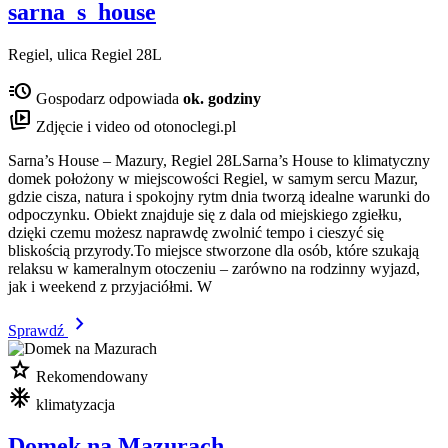
sarna_s_house
Regiel, ulica Regiel 28L
acute
Gospodarz odpowiada
ok. godziny
animated_images
Zdjęcie i video od otonoclegi.pl
Sarna’s House – Mazury, Regiel 28LSarna’s House to klimatyczny
domek położony w miejscowości Regiel, w samym sercu Mazur,
gdzie cisza, natura i spokojny rytm dnia tworzą idealne warunki do
odpoczynku. Obiekt znajduje się z dala od miejskiego zgiełku,
dzięki czemu możesz naprawdę zwolnić tempo i cieszyć się
bliskością przyrody.To miejsce stworzone dla osób, które szukają
relaksu w kameralnym otoczeniu – zarówno na rodzinny wyjazd,
jak i weekend z przyjaciółmi. W
chevron_right
Sprawdź
star
Rekomendowany
mode_cool
klimatyzacja
Domek na Mazurach