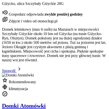
Giżycko, ulica Szczybały Giżyckie 28G
acute
Gospodarz odpowiada
zwykle poniżej godziny
animated_images
Zdjęcie i video od otonoclegi.pl
Domek letniskowy (max 6 osób) na Mazurach w miejscowości
Szczybały Giżyckie około 10 km od Giżycka (na trasie Giżycko-
Ryn, Olsztyn). Domek położony jest na dużej ogrodzonej działce
(1650 m kw.) około 500 metrów od jeziora. Tuż za jeziorem jest las.
Jezioro Okrągłe jest czystym akwenem z plażą gminną i
kąpieliskiem. Miejscowość jest cicha i spokojna. Pięknie spokojne
trasy spacerowe i rowerowe. Domek nie jest przy głównej trasie. W
naszej wsi jest również
chevron_right
Sprawdź
star
Rekomendowany
mode_cool
klimatyzacja
verified
Domki Atomówki