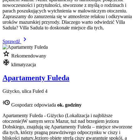
nowoczesności i przytulności, stworzone z myślą o rodzinach i
parach poszukujących wytchnienia w malowniczym otoczeniu.
Zapraszamy do zanurzenia się w atmosferze relaksu i odkrywania
uroków mazurskiej przyrody. Dlaczego warto odwiedzić Villa
Sadula? Villa Sadula to doskonałe miejsce dla tych,
chevron_right
Sprawdź
star
Rekomendowany
mode_cool
klimatyzacja
Apartamenty Fuleda
Giżycko, ulica Fuled 4
acute
Gospodarz odpowiada
ok. godziny
Apartamenty Fuleda - Giżycko (Lokalizacja i najbliższe
otoczenie)W samym sercu Mazur, tuż nad brzegiem jeziora
Dobskiego, znajdują się Apartamenty Fuleda – miejsce stworzone
dla tych, którzy pragną prawdziwego odpoczynku w ciszy i
bliskości natury.Jezioro objęte strefą ciszy gwarantuje spokój, a