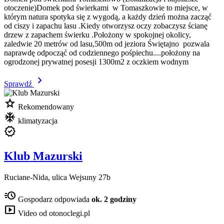
otoczenie)Domek pod świerkami w Tomaszkowie to miejsce, w
którym natura spotyka się z wygodą, a każdy dzień można zacząć
od ciszy i zapachu lasu .Kiedy otworzysz oczy zobaczysz ścianę
drzew z zapachem świerku .Położony w spokojnej okolicy,
zaledwie 20 metrów od lasu,500m od jeziora Świętajno pozwala
naprawdę odpocząć od codziennego pośpiechu....położony na
ogrodzonej prywatnej posesji 1300m2 z oczkiem wodnym
chevron_right
Sprawdź
star
Rekomendowany
mode_cool
klimatyzacja
verified
Klub Mazurski
Ruciane-Nida, ulica Wejsuny 27b
acute
Gospodarz odpowiada
ok. 2 godziny
smart_display
Video od otonoclegi.pl