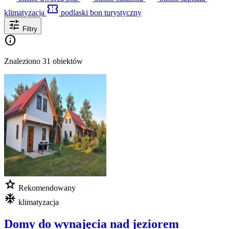
confirmation_number
klimatyzacja
podlaski bon turystyczny
tune
Filtry
info
Znaleziono 31 obiektów
star
Rekomendowany
mode_cool
klimatyzacja
Domy do wynajęcia nad jeziorem