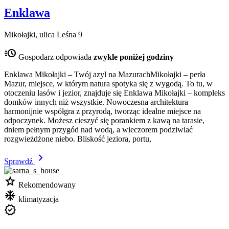
Enklawa
Mikołajki, ulica Leśna 9
acute
Gospodarz odpowiada
zwykle poniżej godziny
Enklawa Mikołajki – Twój azyl na MazurachMikołajki – perła
Mazur, miejsce, w którym natura spotyka się z wygodą. To tu, w
otoczeniu lasów i jezior, znajduje się Enklawa Mikołajki – kompleks
domków innych niż wszystkie. Nowoczesna architektura
harmonijnie współgra z przyrodą, tworząc idealne miejsce na
odpoczynek. Możesz cieszyć się porankiem z kawą na tarasie,
dniem pełnym przygód nad wodą, a wieczorem podziwiać
rozgwieżdżone niebo. Bliskość jeziora, portu,
chevron_right
Sprawdź
star
Rekomendowany
mode_cool
klimatyzacja
verified