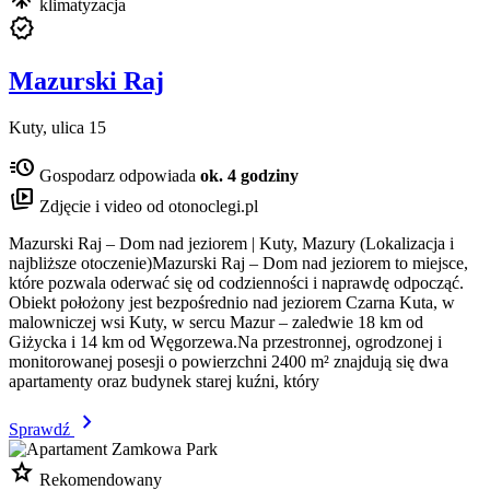
klimatyzacja
verified
Mazurski Raj
Kuty, ulica 15
acute
Gospodarz odpowiada
ok. 4 godziny
animated_images
Zdjęcie i video od otonoclegi.pl
Mazurski Raj – Dom nad jeziorem | Kuty, Mazury (Lokalizacja i
najbliższe otoczenie)Mazurski Raj – Dom nad jeziorem to miejsce,
które pozwala oderwać się od codzienności i naprawdę odpocząć.
Obiekt położony jest bezpośrednio nad jeziorem Czarna Kuta, w
malowniczej wsi Kuty, w sercu Mazur – zaledwie 18 km od
Giżycka i 14 km od Węgorzewa.Na przestronnej, ogrodzonej i
monitorowanej posesji o powierzchni 2400 m² znajdują się dwa
apartamenty oraz budynek starej kuźni, który
chevron_right
Sprawdź
star
Rekomendowany