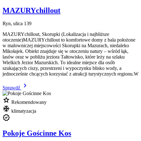
MAZURYchillout
Ryn, ulica 139
MAZURYchillout, Skorupki (Lokalizacja i najbliższe
otoczenie)MAZURYchillout to komfortowe domy z bala położone
w malowniczej miejscowości Skorupki na Mazurach, niedaleko
Mikołajek. Obiekt znajduje się w otoczeniu natury – wśród łąk,
lasów oraz w pobliżu jeziora Tałtowisko, które leży na szlaku
Wielkich Jezior Mazurskich. To idealne miejsce dla osób
szukających ciszy, przestrzeni i wypoczynku blisko wody, a
jednocześnie chcących korzystać z atrakcji turystycznych regionu.W
chevron_right
Sprawdź
star
Rekomendowany
mode_cool
klimatyzacja
verified
Pokoje Gościnne Kos