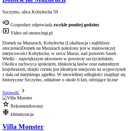
Szczytno, ulica Kobyłocha 59
acute
Gospodarz odpowiada
zwykle poniżej godziny
smart_display
Video od otonoclegi.pl
Domek na Mazurach, Kobyłocha (Lokalizacja i najbliższe
otoczenie)Domek na Mazurach położony jest w malowniczej
miejscowości Kobyłocha, w sercu Mazur, nad jeziorem Sasek
Wielki – największym akwenem w powiecie szczycieńskim.
Okolica zachwyca spokojem, bliskością lasów oraz naturalnym
krajobrazem, dzięki czemu jest idealnym miejscem na wypoczynek
z dala od miejskiego zgiełku. W niewielkiej odległości znajduje się
historyczne Szczytno, oddalone o około 6 km, oferujące liczne
chevron_right
Sprawdź
star
Rekomendowany
mode_cool
klimatyzacja
Villa Monster