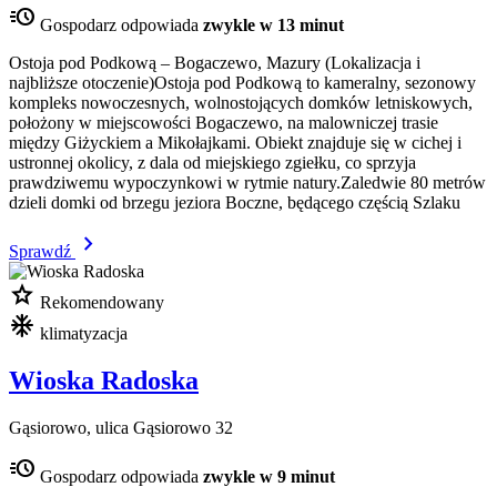
acute
Gospodarz odpowiada
zwykle w 13 minut
Ostoja pod Podkową – Bogaczewo, Mazury (Lokalizacja i
najbliższe otoczenie)Ostoja pod Podkową to kameralny, sezonowy
kompleks nowoczesnych, wolnostojących domków letniskowych,
położony w miejscowości Bogaczewo, na malowniczej trasie
między Giżyckiem a Mikołajkami. Obiekt znajduje się w cichej i
ustronnej okolicy, z dala od miejskiego zgiełku, co sprzyja
prawdziwemu wypoczynkowi w rytmie natury.Zaledwie 80 metrów
dzieli domki od brzegu jeziora Boczne, będącego częścią Szlaku
chevron_right
Sprawdź
star
Rekomendowany
mode_cool
klimatyzacja
Wioska Radoska
Gąsiorowo, ulica Gąsiorowo 32
acute
Gospodarz odpowiada
zwykle w 9 minut