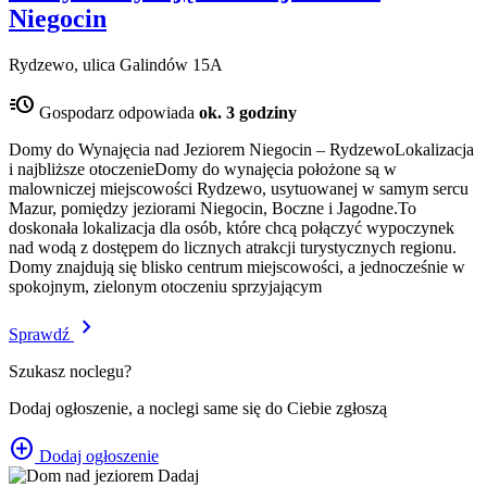
Niegocin
Rydzewo, ulica Galindów 15A
acute
Gospodarz odpowiada
ok. 3 godziny
Domy do Wynajęcia nad Jeziorem Niegocin – RydzewoLokalizacja
i najbliższe otoczenieDomy do wynajęcia położone są w
malowniczej miejscowości Rydzewo, usytuowanej w samym sercu
Mazur, pomiędzy jeziorami Niegocin, Boczne i Jagodne.To
doskonała lokalizacja dla osób, które chcą połączyć wypoczynek
nad wodą z dostępem do licznych atrakcji turystycznych regionu.
Domy znajdują się blisko centrum miejscowości, a jednocześnie w
spokojnym, zielonym otoczeniu sprzyjającym
chevron_right
Sprawdź
Szukasz noclegu?
Dodaj ogłoszenie, a noclegi same się do Ciebie zgłoszą
add_circle
Dodaj ogłoszenie