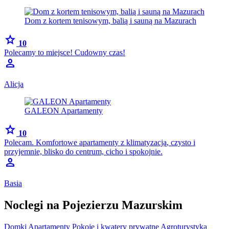
Dom z kortem tenisowym, balią i sauną na Mazurach
star
10
Polecamy to miejsce! Cudowny czas!
person
Alicja
GALEON Apartamenty
star
10
Polecam. Komfortowe apartamenty z klimatyzacją, czysto i
przyjemnie, blisko do centrum, cicho i spokojnie.
person
Basia
Noclegi na Pojezierzu Mazurskim
Domki
Apartamenty
Pokoje i kwatery prywatne
Agroturystyka