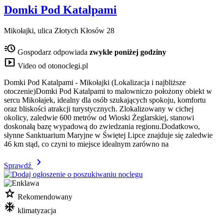
Domki Pod Katalpami
Mikołajki, ulica Złotych Kłosów 28
acute
Gospodarz odpowiada
zwykle poniżej godziny
smart_display
Video od otonoclegi.pl
Domki Pod Katalpami - Mikołajki (Lokalizacja i najbliższe
otoczenie)Domki Pod Katalpami to malowniczo położony obiekt w
sercu Mikołajek, idealny dla osób szukających spokoju, komfortu
oraz bliskości atrakcji turystycznych. Zlokalizowany w cichej
okolicy, zaledwie 600 metrów od Wioski Żeglarskiej, stanowi
doskonałą bazę wypadową do zwiedzania regionu.Dodatkowo,
słynne Sanktuarium Maryjne w Świętej Lipce znajduje się zaledwie
46 km stąd, co czyni to miejsce idealnym zarówno na
chevron_right
Sprawdź
star
Rekomendowany
mode_cool
klimatyzacja