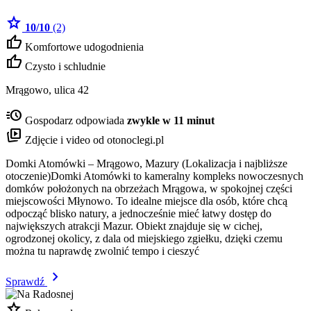
star
10/10
(2)
thumb_up
Komfortowe udogodnienia
thumb_up
Czysto i schludnie
Mrągowo, ulica 42
acute
Gospodarz odpowiada
zwykle w 11 minut
animated_images
Zdjęcie i video od otonoclegi.pl
Domki Atomówki – Mrągowo, Mazury (Lokalizacja i najbliższe
otoczenie)Domki Atomówki to kameralny kompleks nowoczesnych
domków położonych na obrzeżach Mrągowa, w spokojnej części
miejscowości Młynowo. To idealne miejsce dla osób, które chcą
odpocząć blisko natury, a jednocześnie mieć łatwy dostęp do
największych atrakcji Mazur. Obiekt znajduje się w cichej,
ogrodzonej okolicy, z dala od miejskiego zgiełku, dzięki czemu
można tu naprawdę zwolnić tempo i cieszyć
chevron_right
Sprawdź
star