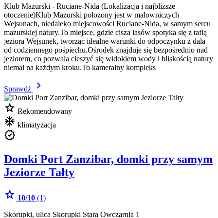
Klub Mazurski - Ruciane-Nida (Lokalizacja i najbliższe
otoczenie)Klub Mazurski położony jest w malowniczych
Wejsunach, niedaleko miejscowości Ruciane-Nida, w samym sercu
mazurskiej natury.To miejsce, gdzie cisza lasów spotyka się z taflą
jeziora Wejsunek, tworząc idealne warunki do odpoczynku z dala
od codziennego pośpiechu.Ośrodek znajduje się bezpośrednio nad
jeziorem, co pozwala cieszyć się widokiem wody i bliskością natury
niemal na każdym kroku.To kameralny kompleks
chevron_right
Sprawdź
star
Rekomendowany
mode_cool
klimatyzacja
verified
Domki Port Zanzibar, domki przy samym
Jeziorze Tałty
star
10/10
(1)
Skorupki, ulica Skorupki Stara Owczarnia 1