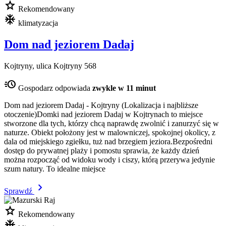
star
Rekomendowany
mode_cool
klimatyzacja
Dom nad jeziorem Dadaj
Kojtryny, ulica Kojtryny 568
acute
Gospodarz odpowiada
zwykle w 11 minut
Dom nad jeziorem Dadaj - Kojtryny (Lokalizacja i najbliższe
otoczenie)Domki nad jeziorem Dadaj w Kojtrynach to miejsce
stworzone dla tych, którzy chcą naprawdę zwolnić i zanurzyć się w
naturze. Obiekt położony jest w malowniczej, spokojnej okolicy, z
dala od miejskiego zgiełku, tuż nad brzegiem jeziora.Bezpośredni
dostęp do prywatnej plaży i pomostu sprawia, że każdy dzień
można rozpocząć od widoku wody i ciszy, którą przerywa jedynie
szum natury. To idealne miejsce
chevron_right
Sprawdź
star
Rekomendowany
mode_cool