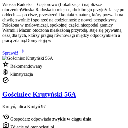
Wioska Radoska – Gąsiorowo (Lokalizacja i najbliższe
otoczenie)Wioska Radoska to miejsce, do którego przyjeżdża się po
oddech — po ciszę, przestrzeń i kontakt z naturą, który pozwala na
chwilę zwolnić i spojrzeć na codzienność z nowej perspektywy.
Położona w malowniczej, spokojnej części nieopodal granicy
Warmii i Mazur, otoczona nieskażoną przyrodą, staje się prywatną
oazą dla tych, którzy pragną równowagi między odpoczynkiem a
pracą zdalną.Domy stoją w
chevron_right
Sprawdź
star
Rekomendowany
mode_cool
klimatyzacja
verified
Gościniec Krutyński 56A
Krutyń, ulica Krutyń 97
acute
Gospodarz odpowiada
zwykle w ciągu dnia
photo_camera
Zdjęcie od otonoclegi.pl