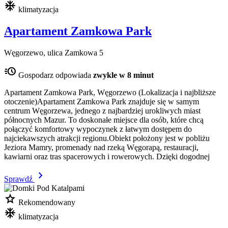
mode_cool
klimatyzacja
Apartament Zamkowa Park
Węgorzewo, ulica Zamkowa 5
acute
Gospodarz odpowiada
zwykle w 8 minut
Apartament Zamkowa Park, Węgorzewo (Lokalizacja i najbliższe
otoczenie)Apartament Zamkowa Park znajduje się w samym
centrum Węgorzewa, jednego z najbardziej urokliwych miast
północnych Mazur. To doskonałe miejsce dla osób, które chcą
połączyć komfortowy wypoczynek z łatwym dostępem do
najciekawszych atrakcji regionu.Obiekt położony jest w pobliżu
Jeziora Mamry, promenady nad rzeką Węgorapą, restauracji,
kawiarni oraz tras spacerowych i rowerowych. Dzięki dogodnej
chevron_right
Sprawdź
star
Rekomendowany
mode_cool
klimatyzacja