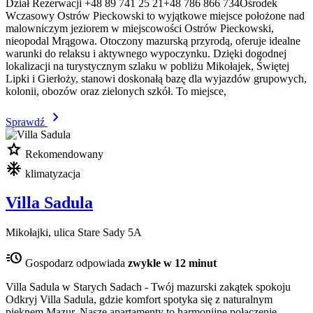
Dział Rezerwacji +48 89 741 25 21+48 786 866 734Ośrodek
Wczasowy Ostrów Pieckowski to wyjątkowe miejsce położone nad
malowniczym jeziorem w miejscowości Ostrów Pieckowski,
nieopodal Mrągowa. Otoczony mazurską przyrodą, oferuje idealne
warunki do relaksu i aktywnego wypoczynku. Dzięki dogodnej
lokalizacji na turystycznym szlaku w pobliżu Mikołajek, Świętej
Lipki i Gierłoży, stanowi doskonałą bazę dla wyjazdów grupowych,
kolonii, obozów oraz zielonych szkół. To miejsce,
chevron_right
Sprawdź
star
Rekomendowany
mode_cool
klimatyzacja
Villa Sadula
Mikołajki, ulica Stare Sady 5A
acute
Gospodarz odpowiada
zwykle w 12 minut
Villa Sadula w Starych Sadach - Twój mazurski zakątek spokoju
Odkryj Villa Sadula, gdzie komfort spotyka się z naturalnym
pięknem Mazur. Nasze apartamenty to harmonijne połączenie