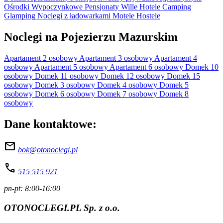
Ośrodki Wypoczynkowe
Pensjonaty
Wille
Hotele
Camping
Glamping
Noclegi z ładowarkami
Motele
Hostele
Noclegi na Pojezierzu Mazurskim
Apartament 2 osobowy
Apartament 3 osobowy
Apartament 4
osobowy
Apartament 5 osobowy
Apartament 6 osobowy
Domek 10
osobowy
Domek 11 osobowy
Domek 12 osobowy
Domek 15
osobowy
Domek 3 osobowy
Domek 4 osobowy
Domek 5
osobowy
Domek 6 osobowy
Domek 7 osobowy
Domek 8
osobowy
Dane kontaktowe:
mail
bok@otonoclegi.pl
call
515 515 921
pn-pt: 8:00-16:00
OTONOCLEGI.PL Sp. z o.o.