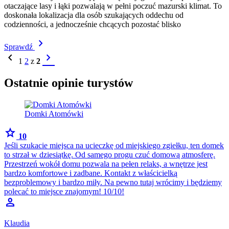
otaczające lasy i łąki pozwalają w pełni poczuć mazurski klimat. To
doskonała lokalizacja dla osób szukających oddechu od
codzienności, a jednocześnie chcących pozostać blisko
chevron_right
Sprawdź
chevron_left
chevron_right
1
2
z
2
Ostatnie opinie turystów
Domki Atomówki
star
10
Jeśli szukacie miejsca na ucieczkę od miejskiego zgiełku, ten domek
to strzał w dziesiątkę. Od samego progu czuć domową atmosferę.
Przestrzeń wokół domu pozwala na pełen relaks, a wnętrze jest
bardzo komfortowe i zadbane. Kontakt z właścicielką
bezproblemowy i bardzo miły. Na pewno tutaj wrócimy i będziemy
polecać to miejsce znajomym! 10/10!
person
Klaudia