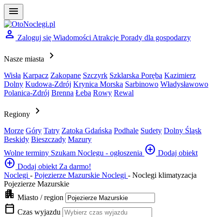
menu
person
Zaloguj się
Wiadomości
Atrakcje
Porady dla gospodarzy
chevron_right
Nasze miasta
Wisła
Karpacz
Zakopane
Szczyrk
Szklarska Poręba
Kazimierz
Dolny
Kudowa-Zdrój
Krynica Morska
Sarbinowo
Władysławowo
Polanica-Zdrój
Brenna
Łeba
Rowy
Rewal
chevron_right
Regiony
Morze
Góry
Tatry
Zatoka Gdańska
Podhale
Sudety
Dolny Śląsk
Beskidy
Bieszczady
Mazury
add_circle
Wolne terminy
Szukam Noclegu - ogłoszenia
Dodaj obiekt
add_circle
Dodaj obiekt
Za darmo!
Noclegi
-
Pojezierze Mazurskie Noclegi
-
Noclegi klimatyzacja
Pojezierze Mazurskie
apartment
Miasto / region
calendar_today
Czas wyjazdu