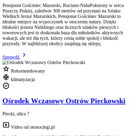
Pensjonat Gościniec Mazurski, Ruciane-NidaPołożony w sercu
Puszczy Piskiej, zaledwie 300 metrów od przystani na Szlaku
Wielkich Jezior Mazurskich, Pensjonat Gościniec Mazurski to
idealne miejsce na wypoczynek w otoczeniu natury. Dzięki
bliskości jeziora Nidzkiego oraz licznych szlaków pieszych i
rowerowych jest to doskonała baza dla miłośników aktywnych
wakacji, ale też dla tych, którzy cenią sobie spokój i bliskość
przyrody. W najbliższej okolicy znajdują się sklepy,
chevron_right
Sprawdź
star
Rekomendowany
mode_cool
klimatyzacja
verified
Ośrodek Wczasowy Ostrów Pieckowski
Piecki, ulica 7
smart_display
Video od otonoclegi.pl