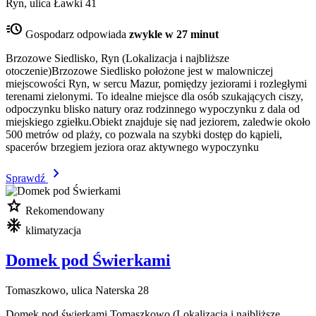
Ryn, ulica Ławki 41
acute
Gospodarz odpowiada
zwykle w 27 minut
Brzozowe Siedlisko, Ryn (Lokalizacja i najbliższe
otoczenie)Brzozowe Siedlisko położone jest w malowniczej
miejscowości Ryn, w sercu Mazur, pomiędzy jeziorami i rozległymi
terenami zielonymi. To idealne miejsce dla osób szukających ciszy,
odpoczynku blisko natury oraz rodzinnego wypoczynku z dala od
miejskiego zgiełku.Obiekt znajduje się nad jeziorem, zaledwie około
500 metrów od plaży, co pozwala na szybki dostęp do kąpieli,
spacerów brzegiem jeziora oraz aktywnego wypoczynku
chevron_right
Sprawdź
star
Rekomendowany
mode_cool
klimatyzacja
Domek pod Świerkami
Tomaszkowo, ulica Naterska 28
Domek pod świerkami Tomaszkowo (Lokalizacja i najbliższe