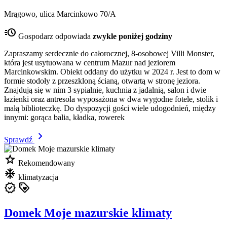
Mrągowo, ulica Marcinkowo 70/A
acute
Gospodarz odpowiada
zwykle poniżej godziny
Zapraszamy serdecznie do całorocznej, 8-osobowej Villi Monster,
która jest usytuowana w centrum Mazur nad jeziorem
Marcinkowskim. Obiekt oddany do użytku w 2024 r. Jest to dom w
formie stodoły z przeszkloną ścianą, otwartą w stronę jeziora.
Znajdują się w nim 3 sypialnie, kuchnia z jadalnią, salon i dwie
łazienki oraz antresola wyposażona w dwa wygodne fotele, stolik i
małą biblioteczkę. Do dyspozycji gości wiele udogodnień, między
innymi: gorąca balia, kładka, rowerek
chevron_right
Sprawdź
star
Rekomendowany
mode_cool
klimatyzacja
verified
loyalty
Domek Moje mazurskie klimaty