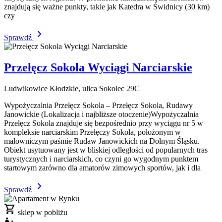
znajdują się ważne punkty, takie jak Katedra w Świdnicy (30 km)
czy
chevron_right
Sprawdź
Przełęcz Sokola Wyciągi Narciarskie
Ludwikowice Kłodzkie, ulica Sokolec 29C
Wypożyczalnia Przełęcz Sokola – Przełęcz Sokola, Rudawy
Janowickie (Lokalizacja i najbliższe otoczenie)Wypożyczalnia
Przełęcz Sokola znajduje się bezpośrednio przy wyciągu nr 5 w
kompleksie narciarskim Przełęczy Sokoła, położonym w
malowniczym paśmie Rudaw Janowickich na Dolnym Śląsku.
Obiekt usytuowany jest w bliskiej odległości od popularnych tras
turystycznych i narciarskich, co czyni go wygodnym punktem
startowym zarówno dla amatorów zimowych sportów, jak i dla
chevron_right
Sprawdź
shopping_cart
sklep w pobliżu