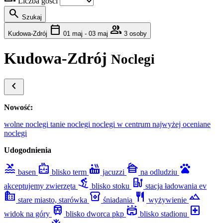
Liczba gości
search
Szukaj
calendar_today
group
Kudowa-Zdrój
01 maj - 03 maj
3 osoby
Kudowa-Zdrój
Noclegi
chevron_left
Nowość:
wolne noclegi
tanie noclegi
noclegi w centrum
najwyżej oceniane
noclegi
Udogodnienia
pool
bath_public_large
hot_tub
cabin
pets
basen
blisko term
jacuzzi
na odludziu
downhill_skiing
ev_station
akceptujemy zwierzęta
blisko stoku
stacja ładowania ev
source_environment
breakfast_dining
restaurant
filter_hdr
stare miasto, starówka
śniadania
wyżywienie
train
stadium
local_hospital
widok na góry
blisko dworca pkp
blisko stadionu