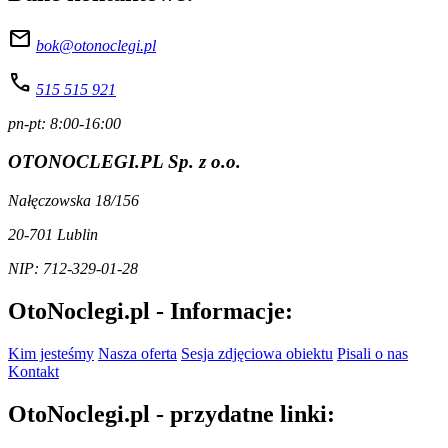
mail
bok@otonoclegi.pl
call
515 515 921
pn-pt: 8:00-16:00
OTONOCLEGI.PL Sp. z o.o.
Nałęczowska 18/156
20-701 Lublin
NIP: 712-329-01-28
OtoNoclegi.pl - Informacje:
Kim jesteśmy
Nasza oferta
Sesja zdjęciowa obiektu
Pisali o nas
Kontakt
OtoNoclegi.pl - przydatne linki: