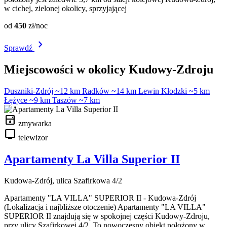
w cichej, zielonej okolicy, sprzyjającej
od
450
zł/noc
chevron_right
Sprawdź
Miejscowości w okolicy Kudowy-Zdroju
Duszniki-Zdrój ~12 km
Radków ~14 km
Lewin Kłodzki ~5 km
Łężyce ~9 km
Taszów ~7 km
dishwasher
zmywarka
tv
telewizor
Apartamenty La Villa Superior II
Kudowa-Zdrój, ulica Szafirkowa 4/2
Apartamenty "LA VILLA" SUPERIOR II - Kudowa-Zdrój
(Lokalizacja i najbliższe otoczenie) Apartamenty "LA VILLA"
SUPERIOR II znajdują się w spokojnej części Kudowy-Zdroju,
przy ulicy Szafirkowej 4/2. To nowoczesny obiekt położony w