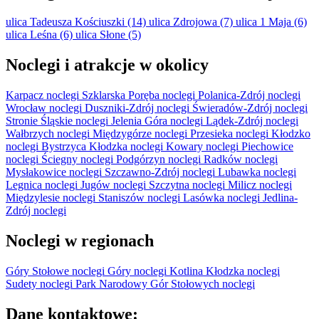
ulica Tadeusza Kościuszki (14)
ulica Zdrojowa (7)
ulica 1 Maja (6)
ulica Leśna (6)
ulica Słone (5)
Noclegi i atrakcje w okolicy
Karpacz noclegi
Szklarska Poręba noclegi
Polanica-Zdrój noclegi
Wrocław noclegi
Duszniki-Zdrój noclegi
Świeradów-Zdrój noclegi
Stronie Śląskie noclegi
Jelenia Góra noclegi
Lądek-Zdrój noclegi
Wałbrzych noclegi
Międzygórze noclegi
Przesieka noclegi
Kłodzko
noclegi
Bystrzyca Kłodzka noclegi
Kowary noclegi
Piechowice
noclegi
Ściegny noclegi
Podgórzyn noclegi
Radków noclegi
Mysłakowice noclegi
Szczawno-Zdrój noclegi
Lubawka noclegi
Legnica noclegi
Jugów noclegi
Szczytna noclegi
Milicz noclegi
Międzylesie noclegi
Staniszów noclegi
Lasówka noclegi
Jedlina-
Zdrój noclegi
Noclegi w regionach
Góry Stołowe noclegi
Góry noclegi
Kotlina Kłodzka noclegi
Sudety noclegi
Park Narodowy Gór Stołowych noclegi
Dane kontaktowe: