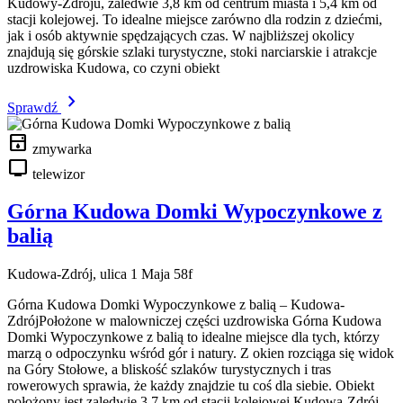
Kudowy-Zdroju, zaledwie 3,8 km od centrum miasta i 5,4 km od
stacji kolejowej. To idealne miejsce zarówno dla rodzin z dziećmi,
jak i osób aktywnie spędzających czas. W najbliższej okolicy
znajdują się górskie szlaki turystyczne, stoki narciarskie i atrakcje
uzdrowiska Kudowa, co czyni obiekt
chevron_right
Sprawdź
dishwasher
zmywarka
tv
telewizor
Górna Kudowa Domki Wypoczynkowe z
balią
Kudowa-Zdrój, ulica 1 Maja 58f
Górna Kudowa Domki Wypoczynkowe z balią – Kudowa-
ZdrójPołożone w malowniczej części uzdrowiska Górna Kudowa
Domki Wypoczynkowe z balią to idealne miejsce dla tych, którzy
marzą o odpoczynku wśród gór i natury. Z okien rozciąga się widok
na Góry Stołowe, a bliskość szlaków turystycznych i tras
rowerowych sprawia, że każdy znajdzie tu coś dla siebie. Obiekt
położony jest zaledwie 3,7 km od stacji kolejowej Kudowa-Zdrój,