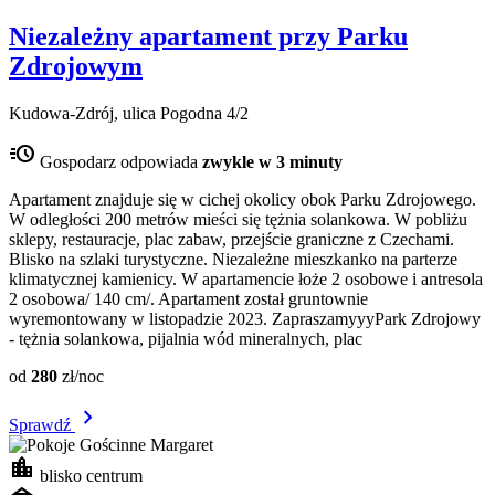
Niezależny apartament przy Parku
Zdrojowym
Kudowa-Zdrój, ulica Pogodna 4/2
acute
Gospodarz odpowiada
zwykle w 3 minuty
Apartament znajduje się w cichej okolicy obok Parku Zdrojowego.
W odległości 200 metrów mieści się tężnia solankowa. W pobliżu
sklepy, restauracje, plac zabaw, przejście graniczne z Czechami.
Blisko na szlaki turystyczne. Niezależne mieszkanko na parterze
klimatycznej kamienicy. W apartamencie łoże 2 osobowe i antresola
2 osobowa/ 140 cm/. Apartament został gruntownie
wyremontowany w listopadzie 2023. ZapraszamyyyPark Zdrojowy
- tężnia solankowa, pijalnia wód mineralnych, plac
od
280
zł/noc
chevron_right
Sprawdź
location_city
blisko centrum