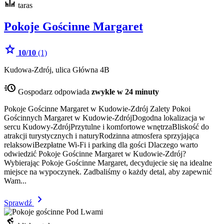
deck
taras
Pokoje Gościnne Margaret
star
10/10
(1)
Kudowa-Zdrój, ulica Główna 4B
acute
Gospodarz odpowiada
zwykle w 24 minuty
Pokoje Gościnne Margaret w Kudowie-Zdrój Zalety Pokoi
Gościnnych Margaret w Kudowie-ZdrójDogodna lokalizacja w
sercu Kudowy-ZdrójPrzytulne i komfortowe wnętrzaBliskość do
atrakcji turystycznych i naturyRodzinna atmosfera sprzyjająca
relaksowiBezpłatne Wi-Fi i parking dla gości Dlaczego warto
odwiedzić Pokoje Gościnne Margaret w Kudowie-Zdrój?
Wybierając Pokoje Gościnne Margaret, decydujecie się na idealne
miejsce na wypoczynek. Zadbaliśmy o każdy detal, aby zapewnić
Wam...
chevron_right
Sprawdź
downhill_skiing