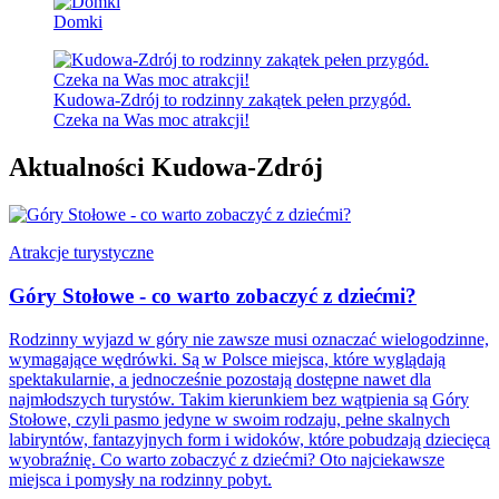
Domki
Kudowa-Zdrój to rodzinny zakątek pełen przygód.
Czeka na Was moc atrakcji!
Aktualności Kudowa-Zdrój
Atrakcje turystyczne
Góry Stołowe - co warto zobaczyć z dziećmi?
Rodzinny wyjazd w góry nie zawsze musi oznaczać wielogodzinne,
wymagające wędrówki. Są w Polsce miejsca, które wyglądają
spektakularnie, a jednocześnie pozostają dostępne nawet dla
najmłodszych turystów. Takim kierunkiem bez wątpienia są Góry
Stołowe, czyli pasmo jedyne w swoim rodzaju, pełne skalnych
labiryntów, fantazyjnych form i widoków, które pobudzają dziecięcą
wyobraźnię. Co warto zobaczyć z dziećmi? Oto najciekawsze
miejsca i pomysły na rodzinny pobyt.