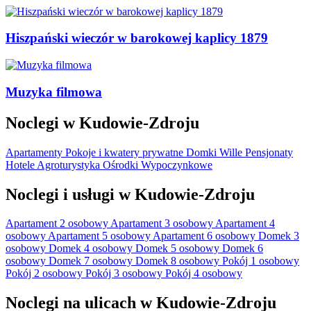
Hiszpański wieczór w barokowej kaplicy 1879
Muzyka filmowa
Noclegi w Kudowie-Zdroju
Apartamenty
Pokoje i kwatery prywatne
Domki
Wille
Pensjonaty
Hotele
Agroturystyka
Ośrodki Wypoczynkowe
Noclegi i usługi w Kudowie-Zdroju
Apartament 2 osobowy
Apartament 3 osobowy
Apartament 4
osobowy
Apartament 5 osobowy
Apartament 6 osobowy
Domek 3
osobowy
Domek 4 osobowy
Domek 5 osobowy
Domek 6
osobowy
Domek 7 osobowy
Domek 8 osobowy
Pokój 1 osobowy
Pokój 2 osobowy
Pokój 3 osobowy
Pokój 4 osobowy
Noclegi na ulicach w Kudowie-Zdroju