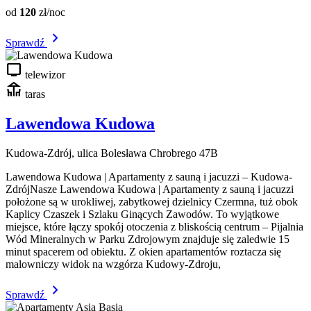
od
120
zł/noc
chevron_right
Sprawdź
tv
telewizor
deck
taras
Lawendowa Kudowa
Kudowa-Zdrój, ulica Bolesława Chrobrego 47B
Lawendowa Kudowa | Apartamenty z sauną i jacuzzi – Kudowa-
ZdrójNasze Lawendowa Kudowa | Apartamenty z sauną i jacuzzi
położone są w urokliwej, zabytkowej dzielnicy Czermna, tuż obok
Kaplicy Czaszek i Szlaku Ginących Zawodów. To wyjątkowe
miejsce, które łączy spokój otoczenia z bliskością centrum – Pijalnia
Wód Mineralnych w Parku Zdrojowym znajduje się zaledwie 15
minut spacerem od obiektu. Z okien apartamentów roztacza się
malowniczy widok na wzgórza Kudowy-Zdroju,
chevron_right
Sprawdź