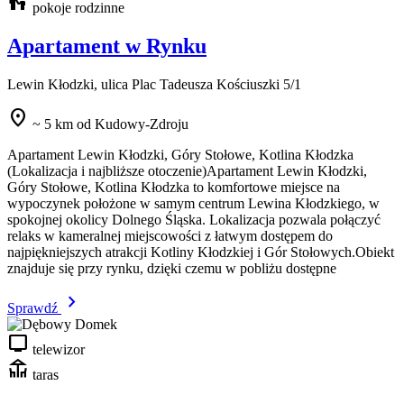
escalator_warning
pokoje rodzinne
Apartament w Rynku
Lewin Kłodzki, ulica Plac Tadeusza Kościuszki 5/1
location_on
~ 5 km od Kudowy-Zdroju
Apartament Lewin Kłodzki, Góry Stołowe, Kotlina Kłodzka
(Lokalizacja i najbliższe otoczenie)Apartament Lewin Kłodzki,
Góry Stołowe, Kotlina Kłodzka to komfortowe miejsce na
wypoczynek położone w samym centrum Lewina Kłodzkiego, w
spokojnej okolicy Dolnego Śląska. Lokalizacja pozwala połączyć
relaks w kameralnej miejscowości z łatwym dostępem do
najpiękniejszych atrakcji Kotliny Kłodzkiej i Gór Stołowych.Obiekt
znajduje się przy rynku, dzięki czemu w pobliżu dostępne
chevron_right
Sprawdź
tv
telewizor
deck
taras