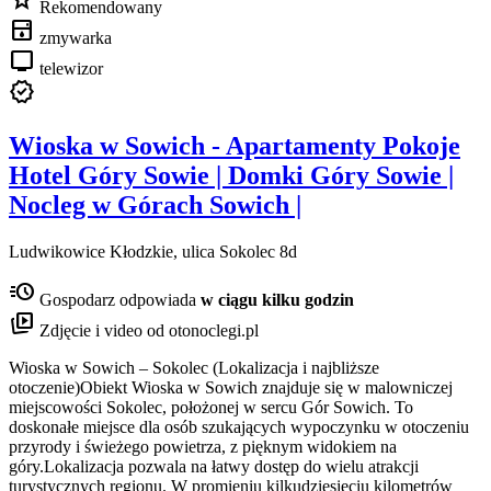
star
Rekomendowany
dishwasher
zmywarka
tv
telewizor
verified
Wioska w Sowich - Apartamenty Pokoje
Hotel Góry Sowie | Domki Góry Sowie |
Nocleg w Górach Sowich |
Ludwikowice Kłodzkie, ulica Sokolec 8d
acute
Gospodarz odpowiada
w ciągu kilku godzin
animated_images
Zdjęcie i video od otonoclegi.pl
Wioska w Sowich – Sokolec (Lokalizacja i najbliższe
otoczenie)Obiekt Wioska w Sowich znajduje się w malowniczej
miejscowości Sokolec, położonej w sercu Gór Sowich. To
doskonałe miejsce dla osób szukających wypoczynku w otoczeniu
przyrody i świeżego powietrza, z pięknym widokiem na
góry.Lokalizacja pozwala na łatwy dostęp do wielu atrakcji
turystycznych regionu. W promieniu kilkudziesięciu kilometrów