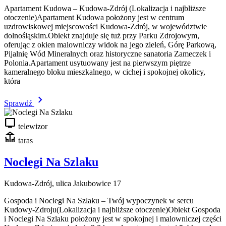
Apartament Kudowa – Kudowa-Zdrój (Lokalizacja i najbliższe
otoczenie)Apartament Kudowa położony jest w centrum
uzdrowiskowej miejscowości Kudowa-Zdrój, w województwie
dolnośląskim.Obiekt znajduje się tuż przy Parku Zdrojowym,
oferując z okien malowniczy widok na jego zieleń, Górę Parkową,
Pijalnię Wód Mineralnych oraz historyczne sanatoria Zameczek i
Polonia.Apartament usytuowany jest na pierwszym piętrze
kameralnego bloku mieszkalnego, w cichej i spokojnej okolicy,
która
chevron_right
Sprawdź
tv
telewizor
deck
taras
Noclegi Na Szlaku
Kudowa-Zdrój, ulica Jakubowice 17
Gospoda i Noclegi Na Szlaku – Twój wypoczynek w sercu
Kudowy-Zdroju(Lokalizacja i najbliższe otoczenie)Obiekt Gospoda
i Noclegi Na Szlaku położony jest w spokojnej i malowniczej części