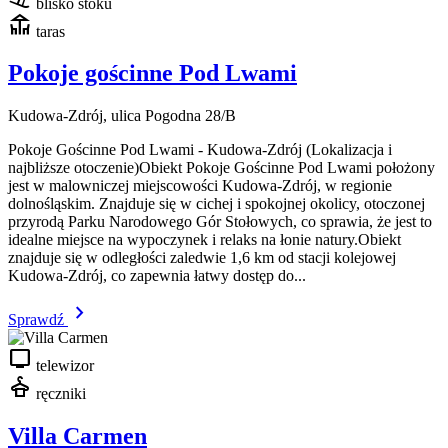
blisko stoku
deck
taras
Pokoje gościnne Pod Lwami
Kudowa-Zdrój, ulica Pogodna 28/B
Pokoje Gościnne Pod Lwami - Kudowa-Zdrój (Lokalizacja i
najbliższe otoczenie)Obiekt Pokoje Gościnne Pod Lwami położony
jest w malowniczej miejscowości Kudowa-Zdrój, w regionie
dolnośląskim. Znajduje się w cichej i spokojnej okolicy, otoczonej
przyrodą Parku Narodowego Gór Stołowych, co sprawia, że jest to
idealne miejsce na wypoczynek i relaks na łonie natury.Obiekt
znajduje się w odległości zaledwie 1,6 km od stacji kolejowej
Kudowa-Zdrój, co zapewnia łatwy dostęp do...
chevron_right
Sprawdź
tv
telewizor
dry_cleaning
ręczniki
Villa Carmen