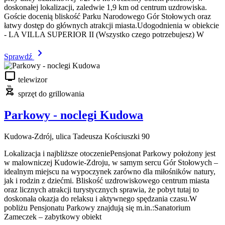
doskonałej lokalizacji, zaledwie 1,9 km od centrum uzdrowiska.
Goście docenią bliskość Parku Narodowego Gór Stołowych oraz
łatwy dostęp do głównych atrakcji miasta.Udogodnienia w obiekcie
- LA VILLA SUPERIOR II (Wszystko czego potrzebujesz) W
chevron_right
Sprawdź
tv
telewizor
outdoor_grill
sprzęt do grillowania
Parkowy - noclegi Kudowa
Kudowa-Zdrój, ulica Tadeusza Kościuszki 90
Lokalizacja i najbliższe otoczeniePensjonat Parkowy położony jest
w malowniczej Kudowie-Zdroju, w samym sercu Gór Stołowych –
idealnym miejscu na wypoczynek zarówno dla miłośników natury,
jak i rodzin z dziećmi. Bliskość uzdrowiskowego centrum miasta
oraz licznych atrakcji turystycznych sprawia, że pobyt tutaj to
doskonała okazja do relaksu i aktywnego spędzania czasu.W
pobliżu Pensjonatu Parkowy znajdują się m.in.:Sanatorium
Zameczek – zabytkowy obiekt