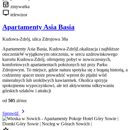
dishwasher
zmywarka
tv
telewizor
Apartamenty Asia Basia
Kudowa-Zdrój, ulica Zdrojowa 38a
Apartamenty Asia Basia, Kudowa-ZdrójLokalizacja i najbliższe
otoczenieW wyjątkowym otoczeniu, w sercu uzdrowiskowego
kurortu Kudowa-Zdrój, oferujemy pobyt w nowoczesnych,
komfortowych apartamentach położonych tuż przy Parku
Zdrojowym. To miejsce, gdzie natura spotyka się z bogatą historią, a
codzienny spacer może prowadzić wprost do pijalni wód
mineralnych lub urokliwych kawiarenek. Okolica sprzyja
spokojnemu wypoczynkowi, ale też aktywnemu odkrywaniu
górskich szlaków i atrakcji
od
505
zł/noc
chevron_right
Sprawdź