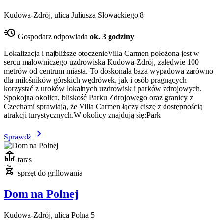
Kudowa-Zdrój, ulica Juliusza Słowackiego 8
acute
Gospodarz odpowiada
ok. 3 godziny
Lokalizacja i najbliższe otoczenieVilla Carmen położona jest w
sercu malowniczego uzdrowiska Kudowa-Zdrój, zaledwie 100
metrów od centrum miasta. To doskonała baza wypadowa zarówno
dla miłośników górskich wędrówek, jak i osób pragnących
korzystać z uroków lokalnych uzdrowisk i parków zdrojowych.
Spokojna okolica, bliskość Parku Zdrojowego oraz granicy z
Czechami sprawiają, że Villa Carmen łączy ciszę z dostępnością
atrakcji turystycznych.W okolicy znajdują się:Park
chevron_right
Sprawdź
deck
taras
outdoor_grill
sprzęt do grillowania
Dom na Polnej
Kudowa-Zdrój, ulica Polna 5