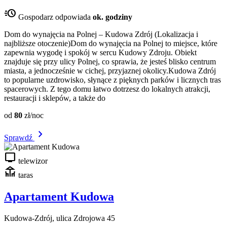
acute
Gospodarz odpowiada
ok. godziny
Dom do wynajęcia na Polnej – Kudowa Zdrój (Lokalizacja i
najbliższe otoczenie)Dom do wynajęcia na Polnej to miejsce, które
zapewnia wygodę i spokój w sercu Kudowy Zdroju. Obiekt
znajduje się przy ulicy Polnej, co sprawia, że jesteś blisko centrum
miasta, a jednocześnie w cichej, przyjaznej okolicy.Kudowa Zdrój
to popularne uzdrowisko, słynące z pięknych parków i licznych tras
spacerowych. Z tego domu łatwo dotrzesz do lokalnych atrakcji,
restauracji i sklepów, a także do
od
80
zł/noc
chevron_right
Sprawdź
tv
telewizor
deck
taras
Apartament Kudowa
Kudowa-Zdrój, ulica Zdrojowa 45