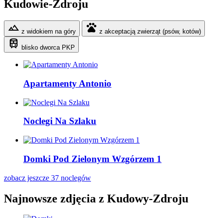
Kudowie-Zdroju
filter_hdr
pets
z widokiem na góry
z akceptacją zwierząt (psów, kotów)
train
blisko dworca PKP
Apartamenty Antonio
Noclegi Na Szlaku
Domki Pod Zielonym Wzgórzem 1
zobacz jeszcze 37 noclegów
Najnowsze zdjęcia z Kudowy-Zdroju