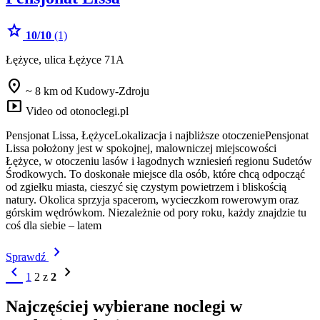
star
10/10
(1)
Łężyce, ulica Łężyce 71A
location_on
~ 8 km od Kudowy-Zdroju
smart_display
Video od otonoclegi.pl
Pensjonat Lissa, ŁężyceLokalizacja i najbliższe otoczeniePensjonat
Lissa położony jest w spokojnej, malowniczej miejscowości
Łężyce, w otoczeniu lasów i łagodnych wzniesień regionu Sudetów
Środkowych. To doskonałe miejsce dla osób, które chcą odpocząć
od zgiełku miasta, cieszyć się czystym powietrzem i bliskością
natury. Okolica sprzyja spacerom, wycieczkom rowerowym oraz
górskim wędrówkom. Niezależnie od pory roku, każdy znajdzie tu
coś dla siebie – latem
chevron_right
Sprawdź
chevron_left
chevron_right
1
2
z
2
Najczęściej wybierane noclegi w