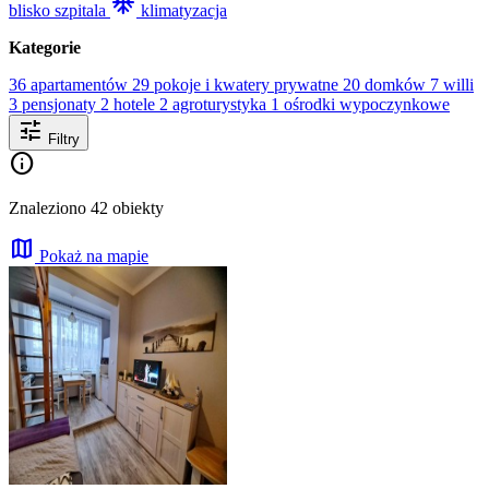
mode_cool
blisko szpitala
klimatyzacja
Kategorie
36 apartamentów
29 pokoje i kwatery prywatne
20 domków
7 willi
3 pensjonaty
2 hotele
2 agroturystyka
1 ośrodki wypoczynkowe
tune
Filtry
info
Znaleziono 42 obiekty
map
Pokaż na mapie