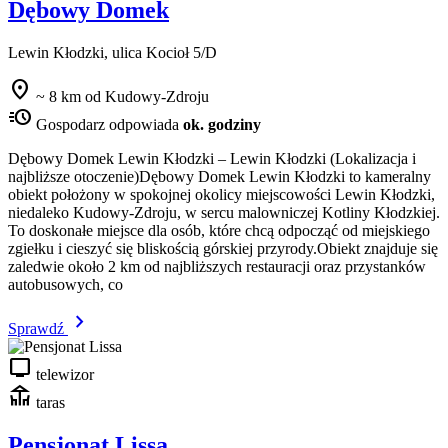
Dębowy Domek
Lewin Kłodzki, ulica Kocioł 5/D
location_on
~ 8 km od Kudowy-Zdroju
acute
Gospodarz odpowiada
ok. godziny
Dębowy Domek Lewin Kłodzki – Lewin Kłodzki (Lokalizacja i
najbliższe otoczenie)Dębowy Domek Lewin Kłodzki to kameralny
obiekt położony w spokojnej okolicy miejscowości Lewin Kłodzki,
niedaleko Kudowy-Zdroju, w sercu malowniczej Kotliny Kłodzkiej.
To doskonałe miejsce dla osób, które chcą odpocząć od miejskiego
zgiełku i cieszyć się bliskością górskiej przyrody.Obiekt znajduje się
zaledwie około 2 km od najbliższych restauracji oraz przystanków
autobusowych, co
chevron_right
Sprawdź
tv
telewizor
deck
taras
Pensjonat Lissa